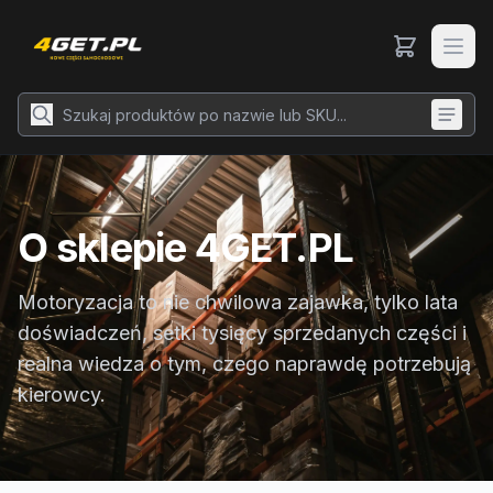
O sklepie 4GET.PL
Motoryzacja to nie chwilowa zajawka, tylko lata
doświadczeń, setki tysięcy sprzedanych części i
realna wiedza o tym, czego naprawdę potrzebują
kierowcy.