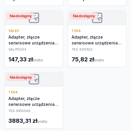
Niedostępny
Niedostępny
VALEO
TEXA
Adapter, złącze
Adapter, złącze
serwisowe urządzenia
serwisowe urządzenia
do klimatyzacji
do klimatyzacji
VAL710234
TEX 4210102
147,33 zł
75,82 zł
brutto
brutto
Niedostępny
TEXA
Adapter, złącze
serwisowe urządzenia
do klimatyzacji
TEX 3910349
3883,31 zł
brutto