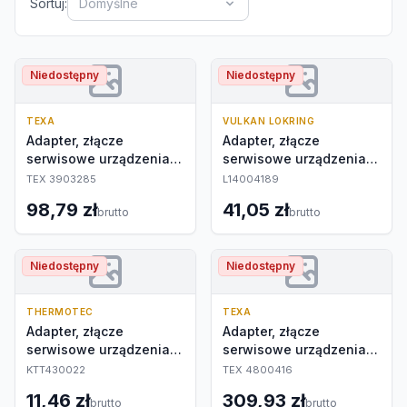
Sortuj:
Domyślne
Niedostępny
Niedostępny
TEXA
VULKAN LOKRING
Adapter, złącze
Adapter, złącze
serwisowe urządzenia
serwisowe urządzenia
do klimatyzacji
do klimatyzacji
TEX 3903285
L14004189
98,79 zł
41,05 zł
brutto
brutto
Niedostępny
Niedostępny
THERMOTEC
TEXA
Adapter, złącze
Adapter, złącze
serwisowe urządzenia
serwisowe urządzenia
do klimatyzacji
do klimatyzacji
KTT430022
TEX 4800416
11,46 zł
309,93 zł
brutto
brutto