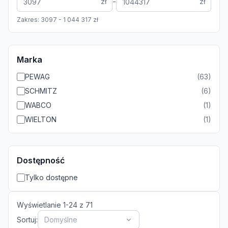
-
zł
zł
Zakres:
3097
-
1 044 317
zł
Marka
PEWAG
(
63
)
SCHMITZ
(
6
)
WABCO
(
1
)
WIELTON
(
1
)
Dostępność
Tylko dostępne
Wyświetlanie
1
-
24
z
71
Sortuj:
Domyślne