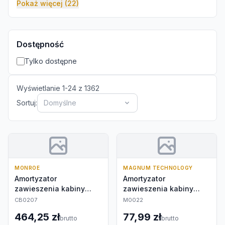
Pokaż więcej (22)
Dostępność
Tylko dostępne
Wyświetlanie
1
-
24
z
1362
Sortuj:
Domyślne
MONROE
MAGNUM TECHNOLOGY
Amortyzator
Amortyzator
zawieszenia kabiny
zawieszenia kabiny
kierowcy
kierowcy
CB0207
M0022
464,25 zł
77,99 zł
brutto
brutto