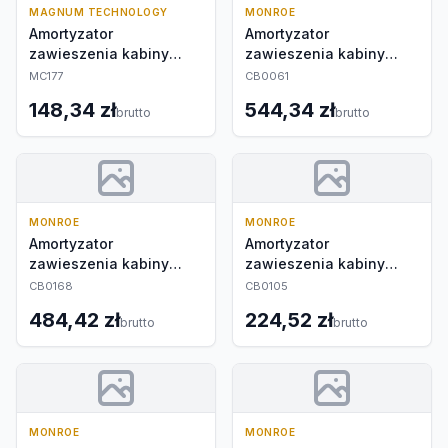
MAGNUM TECHNOLOGY
MONROE
Amortyzator
Amortyzator
zawieszenia kabiny
zawieszenia kabiny
kierowcy
kierowcy
MC177
CB0061
148,34 zł
544,34 zł
brutto
brutto
MONROE
MONROE
Amortyzator
Amortyzator
zawieszenia kabiny
zawieszenia kabiny
kierowcy
kierowcy
CB0168
CB0105
484,42 zł
224,52 zł
brutto
brutto
MONROE
MONROE