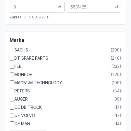
-
zł
zł
Zakres:
0
-
5 831 425
zł
Marka
SACHS
(
290
)
DT SPARE PARTS
(
246
)
FEBI
(
232
)
MONROE
(
220
)
MAGNUM TECHNOLOGY
(
109
)
PETERS
(
84
)
AUGER
(
39
)
OE DB TRUCK
(
17
)
OE VOLVO
(
17
)
OE MAN
(
14
)