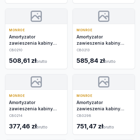
MONROE
MONROE
Amortyzator
Amortyzator
zawieszenia kabiny
zawieszenia kabiny
kierowcy
kierowcy
CB0210
CB0213
508,61 zł
585,84 zł
brutto
brutto
MONROE
MONROE
Amortyzator
Amortyzator
zawieszenia kabiny
zawieszenia kabiny
kierowcy
kierowcy
CB0214
CB0298
377,46 zł
751,47 zł
brutto
brutto