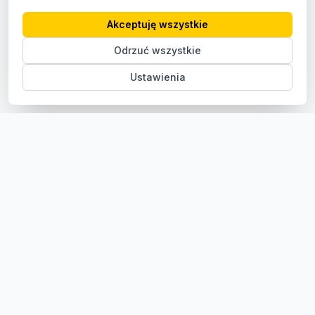
Akceptuję wszystkie
Odrzuć wszystkie
Ustawienia
Sklep z częściami samochodowymi do aut osobowych i
dostawczych. Ponad 100 000 części, szybka dostawa,