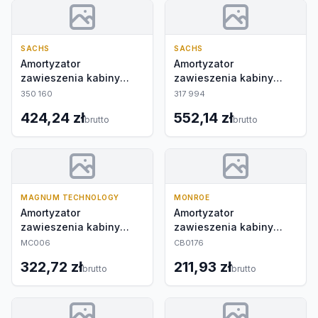
SACHS
SACHS
Amortyzator
Amortyzator
zawieszenia kabiny
zawieszenia kabiny
kierowcy
kierowcy
350 160
317 994
424,24 zł
552,14 zł
brutto
brutto
MAGNUM TECHNOLOGY
MONROE
Amortyzator
Amortyzator
zawieszenia kabiny
zawieszenia kabiny
kierowcy
kierowcy
MC006
CB0176
322,72 zł
211,93 zł
brutto
brutto