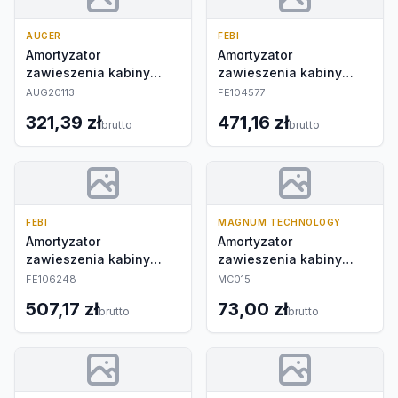
AUGER
FEBI
Amortyzator
Amortyzator
zawieszenia kabiny
zawieszenia kabiny
kierowcy
kierowcy
AUG20113
FE104577
321,39 zł
471,16 zł
brutto
brutto
FEBI
MAGNUM TECHNOLOGY
Amortyzator
Amortyzator
zawieszenia kabiny
zawieszenia kabiny
kierowcy
kierowcy
FE106248
MC015
507,17 zł
73,00 zł
brutto
brutto