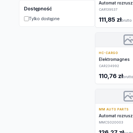
Automat rozrusz
Dostępność
CAR139537
Tylko dostępne
111,85 zł
brutto
HC-CARGO
Elektromagnes
CAR234992
110,76 zł
brutt
MM AUTO PARTS
Automat rozrusz
MMCS020003
126,27 zł