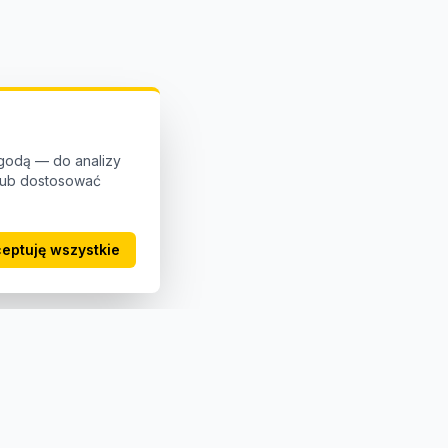
godą — do analizy
 lub dostosować
eptuję wszystkie