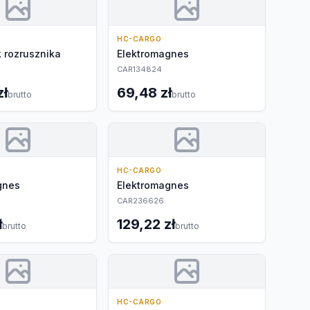
HC-CARGO
 rozrusznika
Elektromagnes
CAR134824
zł
69,48 zł
brutto
brutto
HC-CARGO
gnes
Elektromagnes
CAR236626
ł
129,22 zł
brutto
brutto
HC-CARGO