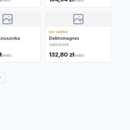
brutto
brutto
HC-CARGO
ozrusznika
Elektromagnes
CAR235496
ł
132,80 zł
brutto
brutto