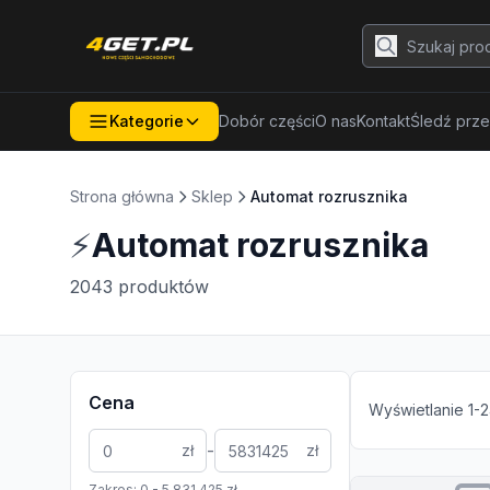
Kategorie
Dobór części
O nas
Kontakt
Śledź prze
Strona główna
Sklep
Automat rozrusznika
⚡
Automat rozrusznika
2043
produktów
Cena
Wyświetlanie
1
-
2
-
zł
zł
Zakres:
0
-
5 831 425
zł