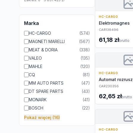
HC-CARGO
Marka
Elektromagnes
CAR138496
HC-CARGO
(
574
)
61,18 zł
brutto
MAGNETI MARELLI
(
567
)
MEAT & DORIA
(
338
)
VALEO
(
135
)
MAHLE
(
120
)
HC-CARGO
CQ
(
81
)
Automat rozrusz
MM AUTO PARTS
(
47
)
CAR230356
DT SPARE PARTS
(
43
)
62,65 zł
brutto
MONARK
(
41
)
BOSCH
(
22
)
Pokaż więcej (16)
HC-CARGO