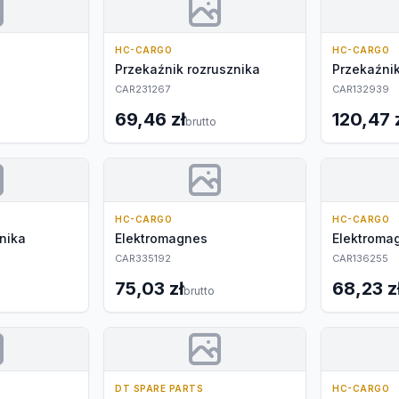
HC-CARGO
HC-CARGO
Przekaźnik rozrusznika
Przekaźnik
CAR231267
CAR132939
69,46 zł
120,47 
brutto
HC-CARGO
HC-CARGO
nika
Elektromagnes
Elektroma
CAR335192
CAR136255
75,03 zł
68,23 z
brutto
DT SPARE PARTS
HC-CARGO