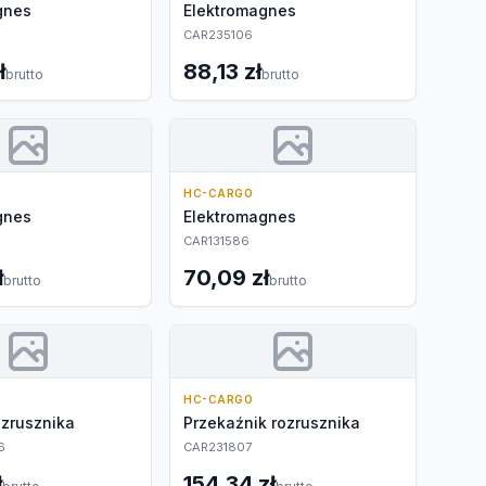
gnes
Elektromagnes
CAR235106
ł
88,13 zł
brutto
brutto
HC-CARGO
gnes
Elektromagnes
CAR131586
ł
70,09 zł
brutto
brutto
HC-CARGO
ozrusznika
Przekaźnik rozrusznika
6
CAR231807
ł
154,34 zł