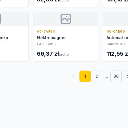
o
brutto
HC-CARGO
HC-CARGO
nika
Elektromagnes
Automat r
CAR136886
CAR239797
66,37 zł
112,55 z
o
brutto
...
1
2
86