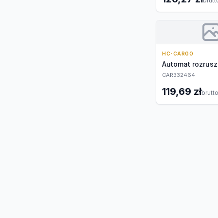
brutt
HC-CARGO
Automat rozrusz
CAR332464
119,69 zł
brutt