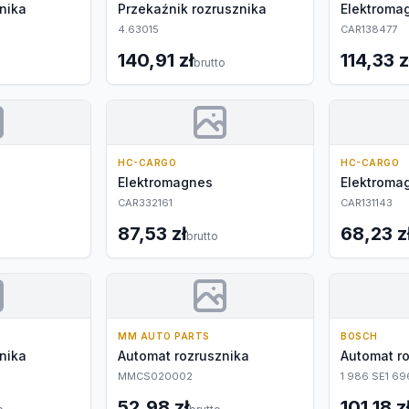
nika
Przekaźnik rozrusznika
Elektroma
4.63015
CAR138477
140,91 zł
114,33 z
brutto
HC-CARGO
HC-CARGO
Elektromagnes
Elektroma
CAR332161
CAR131143
87,53 zł
68,23 z
o
brutto
MM AUTO PARTS
BOSCH
nika
Automat rozrusznika
Automat r
MMCS020002
1 986 SE1 69
52,98 zł
101,18 z