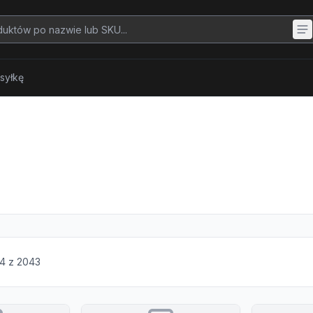
syłkę
4
z
2043