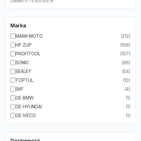
Zakres:
0
-
5 831 425
zł
Marka
MARK-MOTO
(
212
)
HP ZUP
(
169
)
PROFITOOL
(
107
)
SONIC
(
96
)
SEALEY
(
54
)
TOPTUL
(
10
)
SKF
(
4
)
OE BMW
(
1
)
OE HYUNDAI
(
1
)
OE IVECO
(
1
)
Dostępność