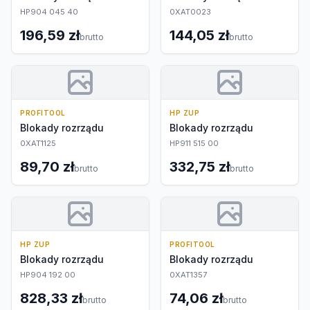
HP904 045 40
0XAT0023
196,59 zł
144,05 zł
brutto
brutto
PROFITOOL
HP ZUP
Blokady rozrządu
Blokady rozrządu
0XAT1125
HP911 515 00
89,70 zł
332,75 zł
brutto
brutto
HP ZUP
PROFITOOL
Blokady rozrządu
Blokady rozrządu
HP904 192 00
0XAT1357
828,33 zł
74,06 zł
brutto
brutto