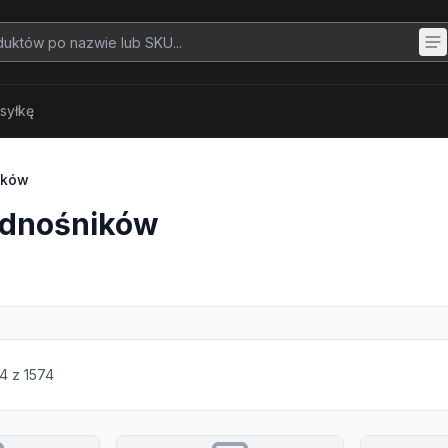
syłkę
ików
podnośników
4
z
1574