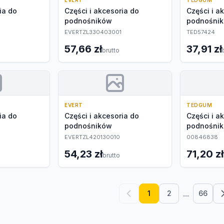
EVERT
TEDGUM
ia do
Części i akcesoria do
Części i a
podnośników
podnośni
EVERTZL330403001
TED57424
57,66 zł
37,91 zł
brutto
EVERT
TEDGUM
ia do
Części i akcesoria do
Części i a
podnośników
podnośni
EVERTZL420130010
00846838
54,23 zł
71,20 zł
brutto
...
1
2
66