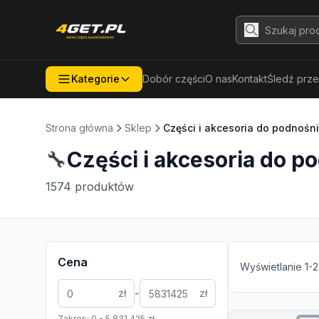
Kategorie
Dobór części
O nas
Kontakt
Śledź prze
Strona główna
Sklep
Części i akcesoria do podnośn
🔧
Części i akcesoria do 
1574
produktów
Cena
Wyświetlanie
1
-
2
-
zł
zł
Zakres:
0
-
5 831 425
zł