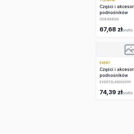
TEDGUM
Części i akcesor
podnośników
00848899
67,68 zł
brutto
EVERT
Części i akcesor
podnośników
EVERTZL410500111
74,39 zł
brutto