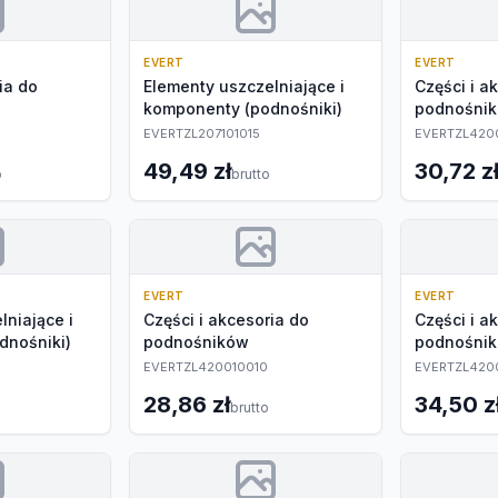
EVERT
EVERT
ia do
Elementy uszczelniające i
Części i a
komponenty (podnośniki)
podnośni
EVERTZL207101015
EVERTZL420
49,49 zł
30,72 z
o
brutto
EVERT
EVERT
lniające i
Części i akcesoria do
Części i a
dnośniki)
podnośników
podnośni
EVERTZL420010010
EVERTZL420
28,86 zł
34,50 z
brutto