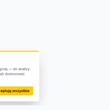
godą — do analizy
 lub dostosować
eptuję wszystkie