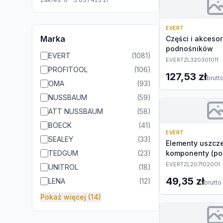
EVERT
Marka
Części i akcesor
podnośników
EVERT
(
1081
)
EVERTZL320301011
PROFITOOL
(
106
)
127,53 zł
brutt
OMA
(
93
)
NUSSBAUM
(
59
)
ATT NUSSBAUM
(
58
)
BOECK
(
41
)
EVERT
SEALEY
(
33
)
Elementy uszcze
TEDGUM
(
23
)
komponenty (po
EVERTZL207102001
UNITROL
(
18
)
49,35 zł
LENA
(
12
)
brutto
Pokaż więcej (14)