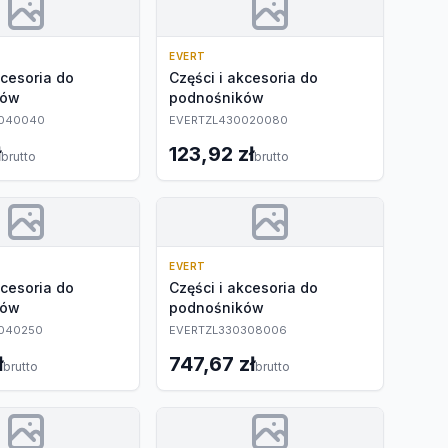
EVERT
kcesoria do
Części i akcesoria do
ków
podnośników
040040
EVERTZL430020080
ł
123,92 zł
brutto
brutto
EVERT
kcesoria do
Części i akcesoria do
ków
podnośników
040250
EVERTZL330308006
ł
747,67 zł
brutto
brutto