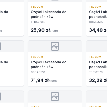
TEDGUM
TEDGUM
ia do
Części i akcesoria do
Części i a
podnośników
podnośni
TED52238
00847597
25,90 zł
34,49 z
to
brutto
TEDGUM
TEDGUM
ia do
Części i akcesoria do
Części i a
podnośników
podnośni
00849910
TED52370
71,94 zł
32,29 z
brutto