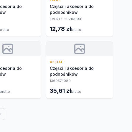
EVERT
kcesoria do
Części i akcesoria do
ków
podnośników
EVERTZL202109041
12,78 zł
brutto
brutto
OE FIAT
kcesoria do
Części i akcesoria do
ków
podnośników
1369574080
35,61 zł
brutto
brutto