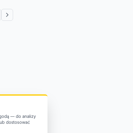
godą — do analizy
 lub dostosować