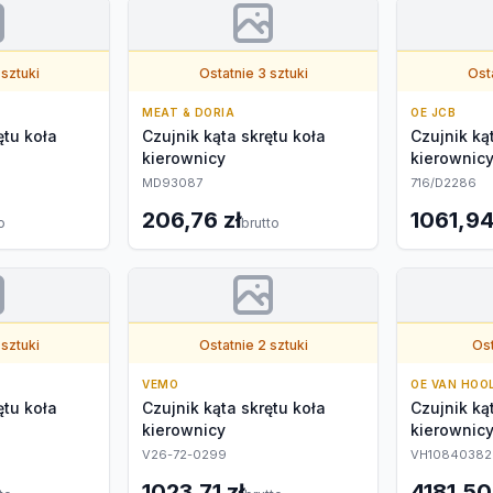
 sztuki
Ostatnie 3 sztuki
Osta
MEAT & DORIA
OE JCB
ętu koła
Czujnik kąta skrętu koła
Czujnik ką
kierownicy
kierownic
MD93087
716/D2286
206,76 zł
1061,94
o
brutto
 sztuki
Ostatnie 2 sztuki
Ost
VEMO
OE VAN HOO
ętu koła
Czujnik kąta skrętu koła
Czujnik ką
kierownicy
kierownic
V26-72-0299
VH10840382
1023,71 zł
4181,50