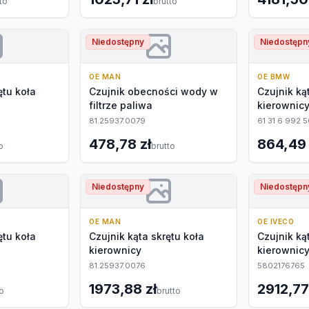
to
brutto
Niedostępny
Niedostępn
OE MAN
OE BMW
ętu koła
Czujnik obecności wody w
Czujnik ką
filtrze paliwa
kierownic
81.25937.0079
61 31 6 992 
478,78 zł
864,49 
o
brutto
Niedostępny
Niedostępn
OE MAN
OE IVECO
ętu koła
Czujnik kąta skrętu koła
Czujnik ką
kierownicy
kierownic
81.25937.0076
5802176765
1973,88 zł
2912,77
to
brutto