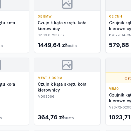
OE BMW
OE CNH
ętu koła
Czujnik kąta skrętu koła
Czujnik ką
kierownicy
kierownic
32 30 6 793 632
87627614-C
1449,64 zł
579,68 
to
brutto
MEAT & DORIA
Ost
ętu koła
Czujnik kąta skrętu koła
VEMO
kierownicy
Czujnik ką
MD93066
kierownic
V26-72-029
364,76 zł
1023,71 
to
brutto