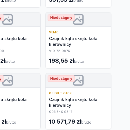
brutto
brutto
y
Niedostępny
VEMO
ta skrętu koła
Czujnik kąta skrętu koła
y
kierownicy
509
V10-72-0870
zł
198,55 zł
brutto
brutto
y
Niedostępny
OE DB TRUCK
ta skrętu koła
Czujnik kąta skrętu koła
y
kierownicy
003 540 95 17
 zł
10 571,79 zł
brutto
brutto