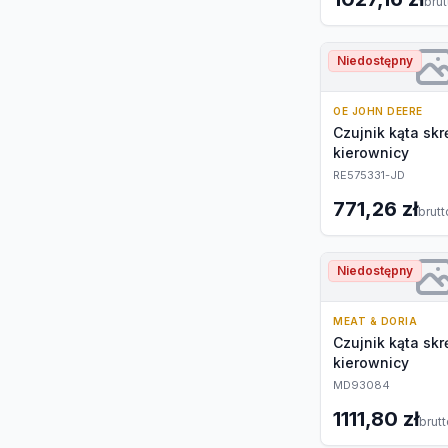
brut
Niedostępny
OE JOHN DEERE
Czujnik kąta skr
kierownicy
RE575331-JD
771,26 zł
brutt
Niedostępny
MEAT & DORIA
Czujnik kąta skr
kierownicy
MD93084
1111,80 zł
brut