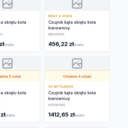
MEAT & DORIA
ta skrętu koła
Czujnik kąta skrętu koła
y
kierownicy
NH
MD93063
zł
456,22 zł
brutto
brutto
atnie 5 sztuk
Ostatnie 4 sztuki
OE MITSUBISHI
ta skrętu koła
Czujnik kąta skrętu koła
y
kierownicy
8
8651A086
zł
1412,65 zł
brutto
brutto