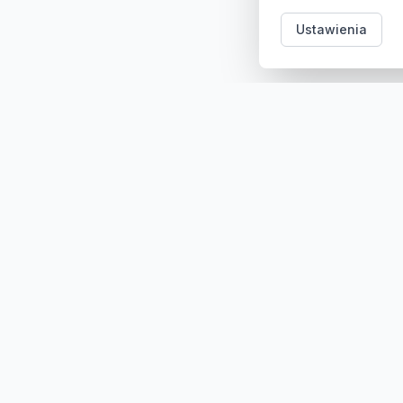
Ustawienia
Kategori
Sklep z częściami samochodowymi do aut
osobowych i dostawczych. Ponad 100
000 części, szybka dostawa,
konkurencyjne ceny.