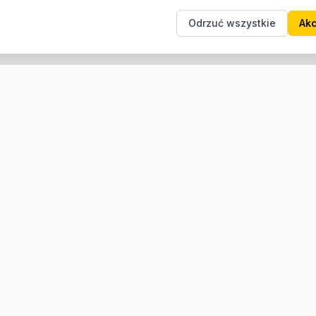
Odrzuć wszystkie
Akc
e
Informacje
Producenci
O nas
Kontakt
Regulamin
Zwroty i reklamacje