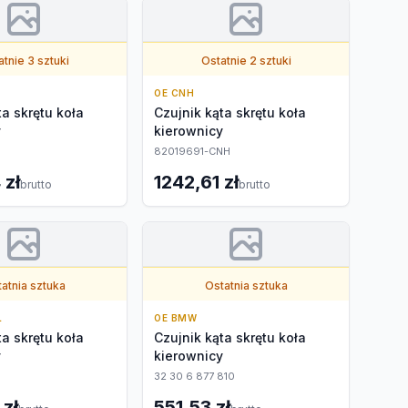
tnie 3 sztuki
Ostatnie 2 sztuki
OE CNH
ta skrętu koła
Czujnik kąta skrętu koła
y
kierownicy
82019691-CNH
 zł
1242,61 zł
brutto
brutto
atnia sztuka
Ostatnia sztuka
L
OE BMW
ta skrętu koła
Czujnik kąta skrętu koła
y
kierownicy
32 30 6 877 810
 zł
551,53 zł