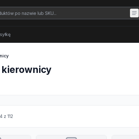
syłkę
nicy
a kierownicy
4
z
112