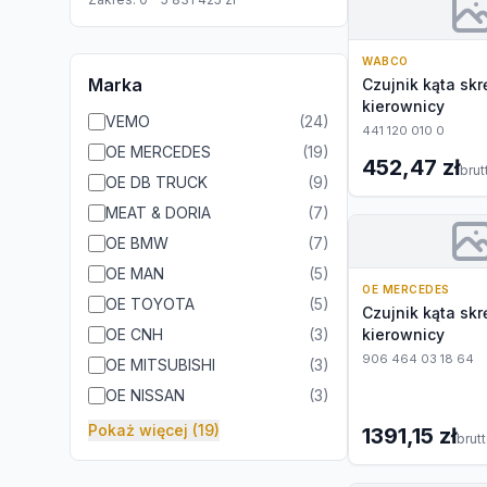
WABCO
Marka
Czujnik kąta skr
kierownicy
VEMO
(
24
)
441 120 010 0
OE MERCEDES
(
19
)
452,47 zł
brut
OE DB TRUCK
(
9
)
MEAT & DORIA
(
7
)
OE BMW
(
7
)
OE MAN
(
5
)
OE MERCEDES
OE TOYOTA
(
5
)
Czujnik kąta skr
OE CNH
(
3
)
kierownicy
906 464 03 18 64
OE MITSUBISHI
(
3
)
OE NISSAN
(
3
)
Pokaż więcej (19)
1391,15 zł
brut