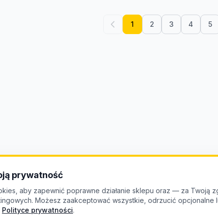
1
2
3
4
5
ją prywatność
kies, aby zapewnić poprawne działanie sklepu oraz — za Twoją z
etingowych. Możesz zaakceptować wszystkie, odrzucić opcjonalne
Polityce prywatności
.