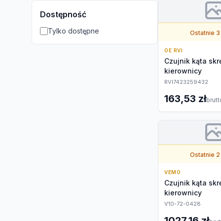
Dostępność
Tylko dostępne
Ostatnie 3
OE RVI
Czujnik kąta skr
kierownicy
RVI7423259432
163,53 zł
brutt
Ostatnie 2
VEMO
Czujnik kąta skr
kierownicy
V10-72-0428
1027,16 zł