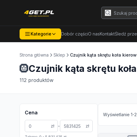
Kategorie
Dobór części
O nas
Kontakt
Śledź prze
Strona główna
Sklep
Czujnik kąta skrętu koła kierow
🛞
Czujnik kąta skrętu koł
112
produktów
Cena
Wyświetlanie
1
-
2
-
zł
zł
Zakres:
0
-
5 831 425
zł