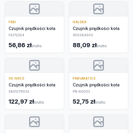
FEBI
HALDEX
Czujnik prędkości koła
Czujnik prędkości koła
FE172254
950364503
56,86 zł
88,09 zł
brutto
brutto
OE IVECO
PNEUMATICS
Czujnik prędkości koła
Czujnik prędkości koła
5801279032
PN-A0033
122,97 zł
52,75 zł
brutto
brutto