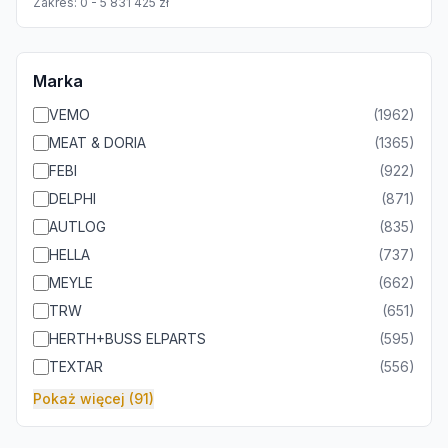
Zakres:
0
-
5 831 425
zł
Marka
VEMO
(
1962
)
MEAT & DORIA
(
1365
)
FEBI
(
922
)
DELPHI
(
871
)
AUTLOG
(
835
)
HELLA
(
737
)
MEYLE
(
662
)
TRW
(
651
)
HERTH+BUSS ELPARTS
(
595
)
TEXTAR
(
556
)
Pokaż więcej (91)