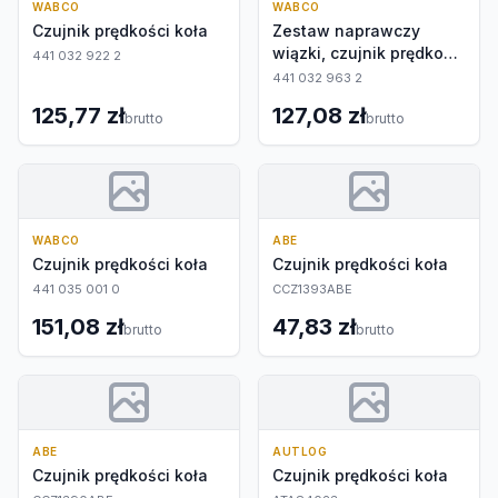
WABCO
WABCO
Czujnik prędkości koła
Zestaw naprawczy
wiązki, czujnik prędkości
441 032 922 2
obr. koła
441 032 963 2
125,77 zł
127,08 zł
brutto
brutto
WABCO
ABE
Czujnik prędkości koła
Czujnik prędkości koła
441 035 001 0
CCZ1393ABE
151,08 zł
47,83 zł
brutto
brutto
ABE
AUTLOG
Czujnik prędkości koła
Czujnik prędkości koła