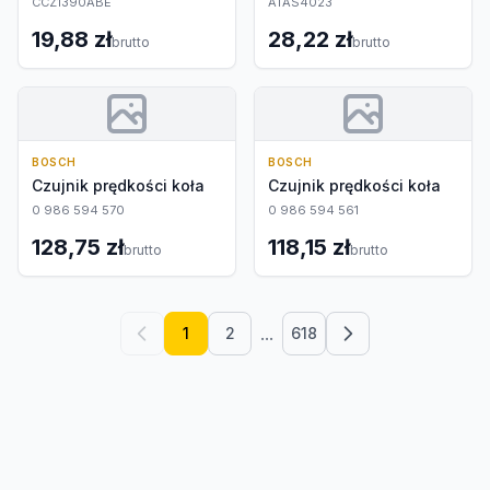
CCZ1390ABE
ATAS4023
19,88 zł
28,22 zł
brutto
brutto
BOSCH
BOSCH
Czujnik prędkości koła
Czujnik prędkości koła
0 986 594 570
0 986 594 561
128,75 zł
118,15 zł
brutto
brutto
...
1
2
618