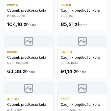
PROVIA
DELPHI
Czujnik prędkości koła
Czujnik prędkości koła
PRO0320120
SS20397
104,10 zł
85,21 zł
brutto
brutto
BOSCH
HALDEX
Czujnik prędkości koła
Czujnik prędkości koła
0 265 007 930
950364506
63,38 zł
91,14 zł
brutto
brutto
AUTLOG
BOSCH
Czujnik prędkości koła
Czujnik prędkości koła
ATAS4392
0 986 594 645