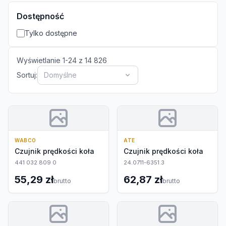
Dostępność
Tylko dostępne
Wyświetlanie
1
-
24
z
14 826
Sortuj:
Domyślne
WABCO
ATE
Czujnik prędkości koła
Czujnik prędkości koła
441 032 809 0
24.0711-6351.3
55,29 zł
62,87 zł
brutto
brutto