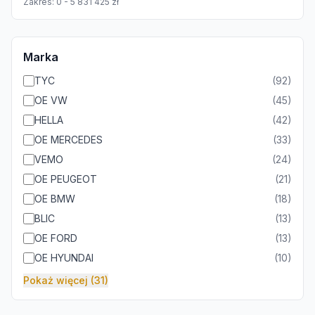
Zakres:
0
-
5 831 425
zł
Marka
TYC
(
92
)
OE VW
(
45
)
HELLA
(
42
)
OE MERCEDES
(
33
)
VEMO
(
24
)
OE PEUGEOT
(
21
)
OE BMW
(
18
)
BLIC
(
13
)
OE FORD
(
13
)
OE HYUNDAI
(
10
)
Pokaż więcej (31)