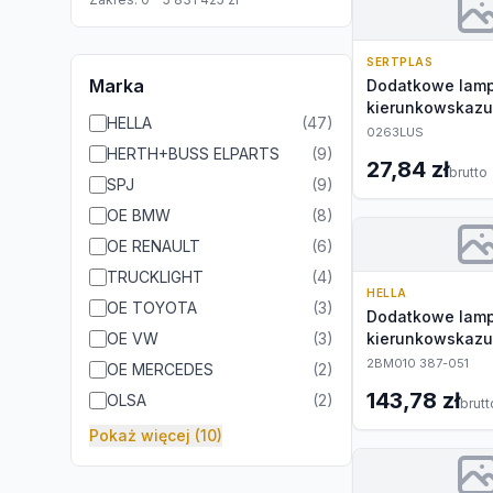
SERTPLAS
Marka
Dodatkowe lam
kierunkowskazu
HELLA
(
47
)
0263LUS
HERTH+BUSS ELPARTS
(
9
)
27,84 zł
brutto
SPJ
(
9
)
OE BMW
(
8
)
OE RENAULT
(
6
)
TRUCKLIGHT
(
4
)
HELLA
OE TOYOTA
(
3
)
Dodatkowe lam
OE VW
(
3
)
kierunkowskazu
2BM010 387-051
OE MERCEDES
(
2
)
143,78 zł
OLSA
(
2
)
brutt
Pokaż więcej (10)