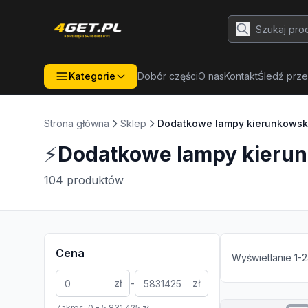
Kategorie
Dobór części
O nas
Kontakt
Śledź prze
Strona główna
Sklep
Dodatkowe lampy kierunkows
⚡
Dodatkowe lampy kieru
104
produktów
Cena
Wyświetlanie
1
-
2
-
zł
zł
Zakres:
0
-
5 831 425
zł