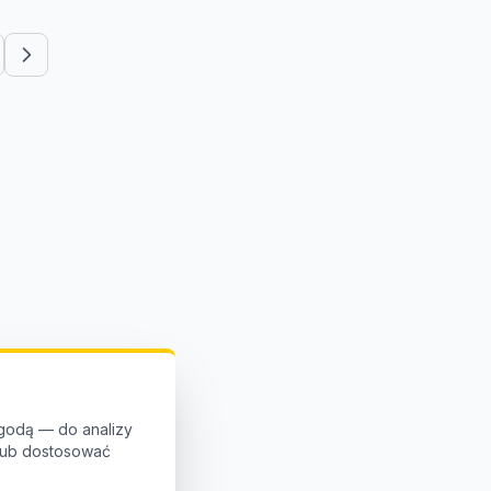
godą — do analizy
 lub dostosować