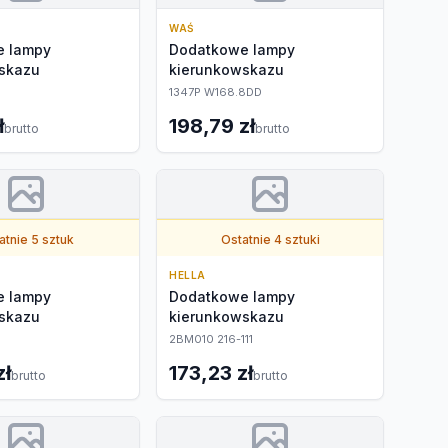
WAŚ
e lampy
Dodatkowe lampy
skazu
kierunkowskazu
1347P W168.8DD
ł
198,79 zł
brutto
brutto
atnie 5 sztuk
Ostatnie 4 sztuki
HELLA
e lampy
Dodatkowe lampy
skazu
kierunkowskazu
2BM010 216-111
zł
173,23 zł
brutto
brutto