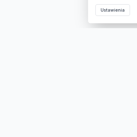
Ustawienia
Kategori
Sklep z częściami samochodowymi do aut
osobowych i dostawczych. Ponad 100
000 części, szybka dostawa,
konkurencyjne ceny.