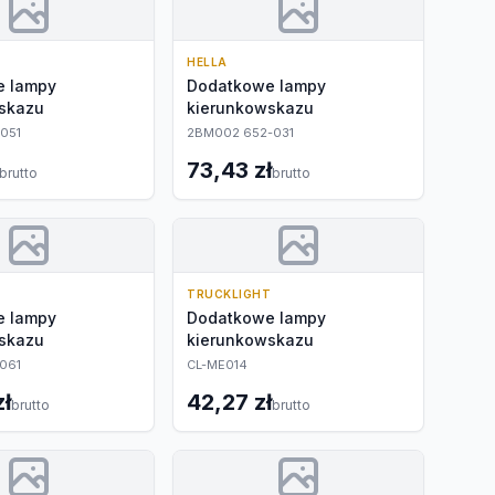
HELLA
e lampy
Dodatkowe lampy
skazu
kierunkowskazu
051
2BM002 652-031
73,43 zł
brutto
brutto
TRUCKLIGHT
e lampy
Dodatkowe lampy
skazu
kierunkowskazu
061
CL-ME014
zł
42,27 zł
brutto
brutto