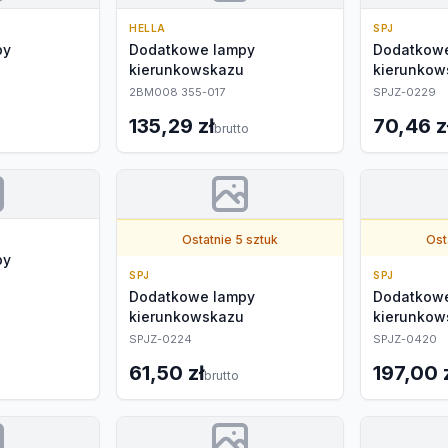
HELLA
SPJ
py
Dodatkowe lampy
Dodatkow
kierunkowskazu
kierunkow
2BM008 355-017
SPJZ-0229
135,29 zł
70,46 z
brutto
Ostatnie 5 sztuk
Ost
py
SPJ
SPJ
Dodatkowe lampy
Dodatkow
kierunkowskazu
kierunkow
SPJZ-0224
SPJZ-0420
61,50 zł
197,00 
o
brutto