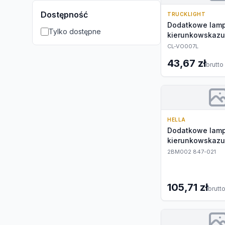
Dostępność
TRUCKLIGHT
Dodatkowe lam
Tylko dostępne
kierunkowskazu
CL-VO007L
43,67 zł
brutto
HELLA
Dodatkowe lam
kierunkowskazu
2BM002 847-021
105,71 zł
brutt