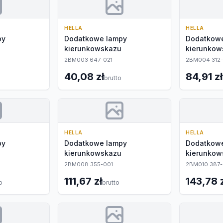
HELLA
HELLA
py
Dodatkowe lampy
Dodatkow
kierunkowskazu
kierunkow
2BM003 647-021
2BM004 312-
40,08 zł
84,91 zł
brutto
HELLA
HELLA
py
Dodatkowe lampy
Dodatkow
kierunkowskazu
kierunkow
2BM008 355-001
2BM010 387-
111,67 zł
143,78 
o
brutto