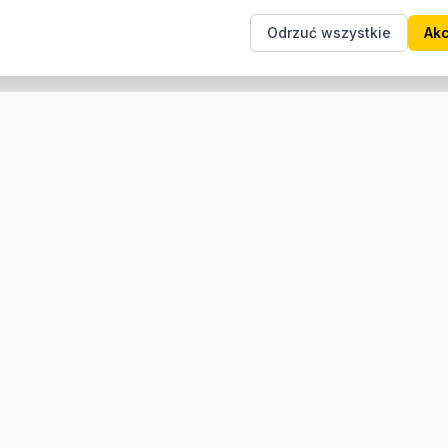
Odrzuć wszystkie
Akc
e
Informacje
Producenci
O nas
Kontakt
Regulamin
Zwroty i reklamacje