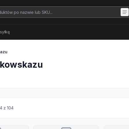
syłkę
kazu
nkowskazu
4
z
104