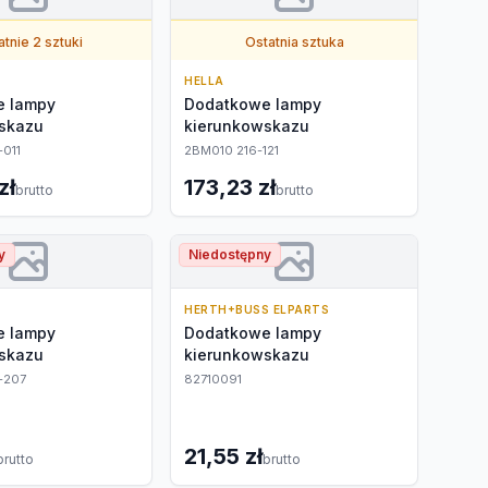
tnie 2 sztuki
Ostatnia sztuka
HELLA
e lampy
Dodatkowe lampy
skazu
kierunkowskazu
011
2BM010 216-121
zł
173,23 zł
brutto
brutto
y
Niedostępny
HERTH+BUSS ELPARTS
e lampy
Dodatkowe lampy
skazu
kierunkowskazu
-207
82710091
21,55 zł
brutto
brutto