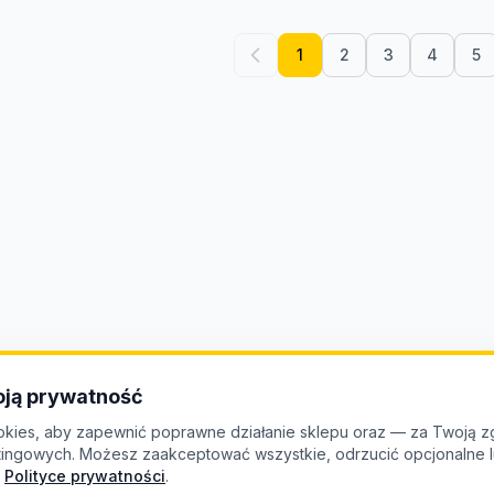
1
2
3
4
5
ją prywatność
kies, aby zapewnić poprawne działanie sklepu oraz — za Twoją z
etingowych. Możesz zaakceptować wszystkie, odrzucić opcjonalne
Polityce prywatności
.