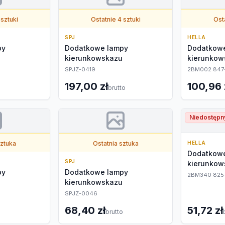
 sztuki
Ostatnie 4 sztuki
Osta
SPJ
HELLA
py
Dodatkowe lampy
Dodatkow
kierunkowskazu
kierunkow
SPJZ-0419
2BM002 847-
197,00 zł
100,96 
brutto
Niedostępn
sztuka
Ostatnia sztuka
HELLA
Dodatkow
SPJ
kierunkow
py
Dodatkowe lampy
2BM340 825
kierunkowskazu
SPJZ-0046
68,40 zł
51,72 zł
brutto