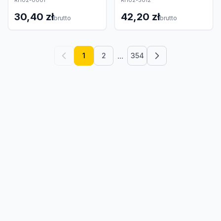
RH02-0001
RH02-5012
30,40 zł
42,20 zł
brutto
brutto
...
1
2
354