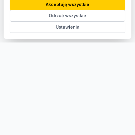
Akceptuję wszystkie
Odrzuć wszystkie
Ustawienia
Sklep z częściami samochodowymi do aut osobowych i
dostawczych. Ponad 100 000 części, szybka dostawa,
konkurencyjne ceny.