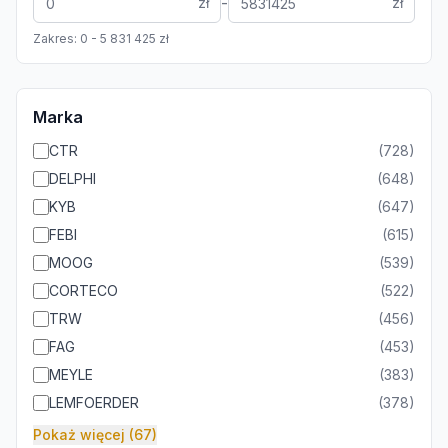
-
zł
zł
Zakres:
0
-
5 831 425
zł
Marka
CTR
(
728
)
DELPHI
(
648
)
KYB
(
647
)
FEBI
(
615
)
MOOG
(
539
)
CORTECO
(
522
)
TRW
(
456
)
FAG
(
453
)
MEYLE
(
383
)
LEMFOERDER
(
378
)
Pokaż więcej (67)