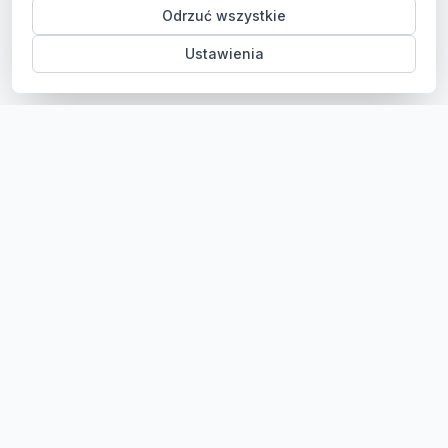
Odrzuć wszystkie
Ustawienia
Sklep z częściami samochodowymi do aut osobowych i
dostawczych. Ponad 100 000 części, szybka dostawa,
konkurencyjne ceny.