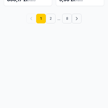
brutto
brutto
...
1
2
8