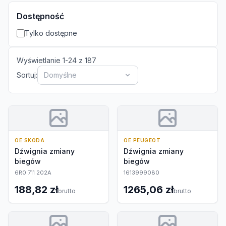
Dostępność
Tylko dostępne
Wyświetlanie
1
-
24
z
187
Sortuj:
Domyślne
OE SKODA
OE PEUGEOT
Dźwignia zmiany
Dźwignia zmiany
biegów
biegów
6R0 711 202A
1613999080
188,82 zł
1265,06 zł
brutto
brutto