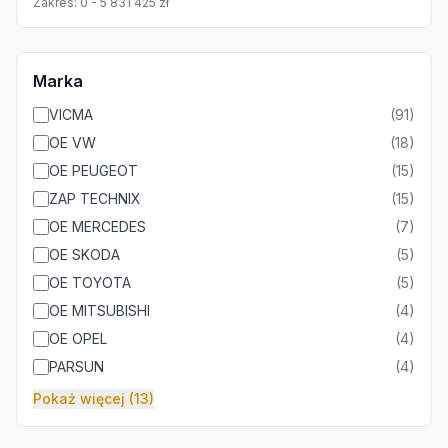
Zakres:
0
-
5 831 425
zł
Marka
VICMA
(
91
)
OE VW
(
18
)
OE PEUGEOT
(
15
)
ZAP TECHNIX
(
15
)
OE MERCEDES
(
7
)
OE SKODA
(
5
)
OE TOYOTA
(
5
)
OE MITSUBISHI
(
4
)
OE OPEL
(
4
)
PARSUN
(
4
)
Pokaż więcej (13)