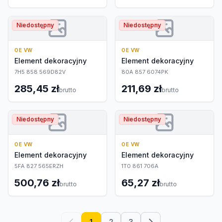
Niedostępny
Niedostępny
OE VW
OE VW
Element dekoracyjny
Element dekoracyjny
7H5 858 569D82V
80A 857 6074PK
285,45 zł
211,69 zł
brutto
brutto
Niedostępny
Niedostępny
OE VW
OE VW
Element dekoracyjny
Element dekoracyjny
5FA 827 565ERZH
1T0 861 706A
500,76 zł
65,27 zł
brutto
brutto
1
2
3