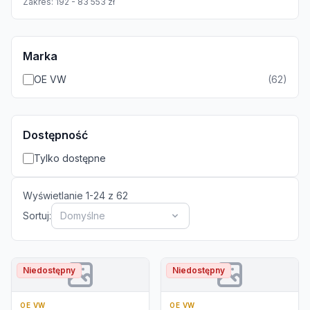
Zakres:
192
-
83 553
zł
Marka
OE VW
(
62
)
Dostępność
Tylko dostępne
Wyświetlanie
1
-
24
z
62
Sortuj:
Domyślne
Niedostępny
Niedostępny
OE VW
OE VW