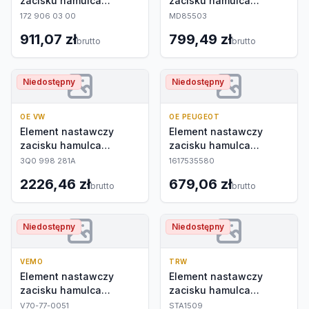
zacisku hamulca
zacisku hamulca
postojowego
postojowego
172 906 03 00
MD85503
911,07 zł
799,49 zł
brutto
brutto
Niedostępny
Niedostępny
OE VW
OE PEUGEOT
Element nastawczy
Element nastawczy
zacisku hamulca
zacisku hamulca
postojowego
postojowego
3Q0 998 281A
1617535580
2226,46 zł
679,06 zł
brutto
brutto
Niedostępny
Niedostępny
VEMO
TRW
Element nastawczy
Element nastawczy
zacisku hamulca
zacisku hamulca
postojowego
postojowego
V70-77-0051
STA1509