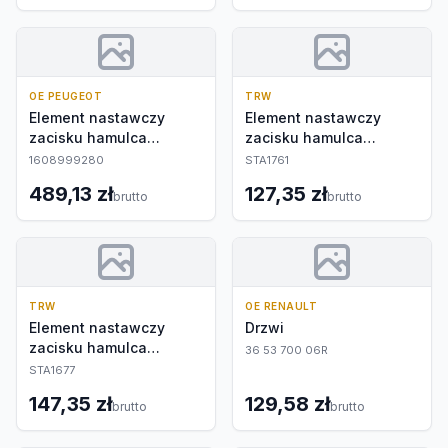
OE PEUGEOT
TRW
Element nastawczy
Element nastawczy
zacisku hamulca
zacisku hamulca
postojowego
postojowego
1608999280
STA1761
489,13 zł
127,35 zł
brutto
brutto
TRW
OE RENAULT
Element nastawczy
Drzwi
zacisku hamulca
36 53 700 06R
postojowego
STA1677
147,35 zł
129,58 zł
brutto
brutto