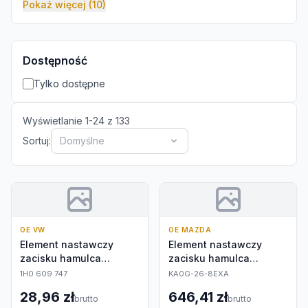
Pokaż więcej (10)
Dostępność
Tylko dostępne
Wyświetlanie
1
-
24
z
133
Sortuj:
Domyślne
OE VW
OE MAZDA
Element nastawczy
Element nastawczy
zacisku hamulca
zacisku hamulca
postojowego
postojowego
1H0 609 747
KA0G-26-8EXA
28,96 zł
646,41 zł
brutto
brutto