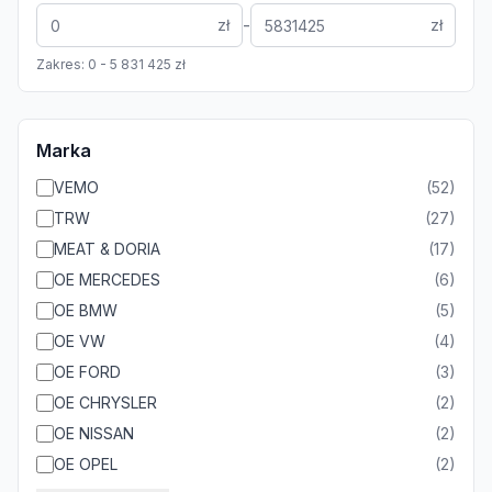
-
zł
zł
Zakres:
0
-
5 831 425
zł
Marka
VEMO
(
52
)
TRW
(
27
)
MEAT & DORIA
(
17
)
OE MERCEDES
(
6
)
OE BMW
(
5
)
OE VW
(
4
)
OE FORD
(
3
)
OE CHRYSLER
(
2
)
OE NISSAN
(
2
)
OE OPEL
(
2
)