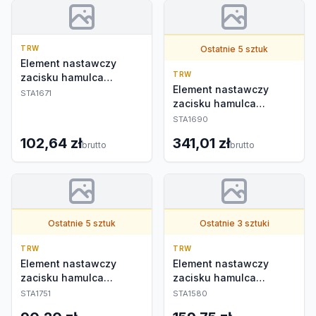
TRW
Ostatnie 5 sztuk
Element nastawczy
TRW
zacisku hamulca
Element nastawczy
postojowego
STA1671
zacisku hamulca
postojowego
STA1690
102,64 zł
341,01 zł
brutto
brutto
Ostatnie 5 sztuk
Ostatnie 3 sztuki
TRW
TRW
Element nastawczy
Element nastawczy
zacisku hamulca
zacisku hamulca
postojowego
postojowego
STA1751
STA1580