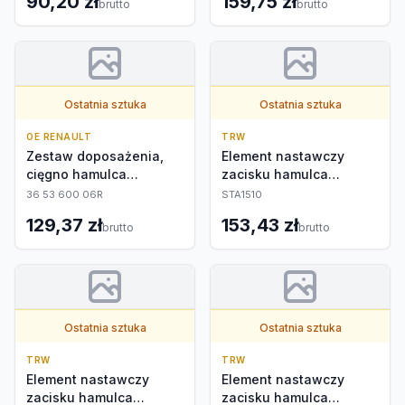
90,20 zł
159,75 zł
brutto
brutto
Ostatnia sztuka
Ostatnia sztuka
OE RENAULT
TRW
Zestaw doposażenia,
Element nastawczy
cięgno hamulca
zacisku hamulca
ręcznego
postojowego
36 53 600 06R
STA1510
129,37 zł
153,43 zł
brutto
brutto
Ostatnia sztuka
Ostatnia sztuka
TRW
TRW
Element nastawczy
Element nastawczy
zacisku hamulca
zacisku hamulca