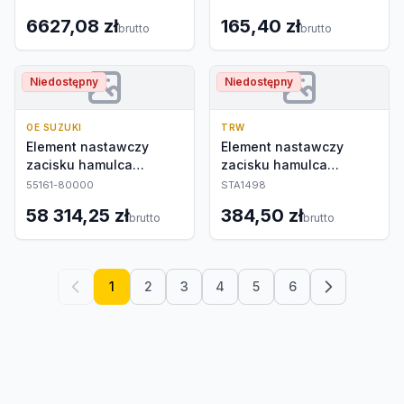
6627,08 zł
165,40 zł
brutto
brutto
Niedostępny
Niedostępny
OE SUZUKI
TRW
Element nastawczy
Element nastawczy
zacisku hamulca
zacisku hamulca
postojowego
postojowego
55161-80000
STA1498
58 314,25 zł
384,50 zł
brutto
brutto
1
2
3
4
5
6