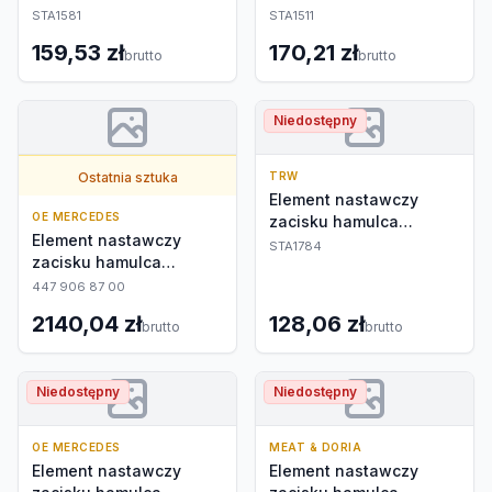
postojowego
postojowego
STA1581
STA1511
159,53 zł
170,21 zł
brutto
brutto
Niedostępny
Ostatnia sztuka
TRW
Element nastawczy
OE MERCEDES
zacisku hamulca
Element nastawczy
postojowego
STA1784
zacisku hamulca
postojowego
447 906 87 00
2140,04 zł
128,06 zł
brutto
brutto
Niedostępny
Niedostępny
OE MERCEDES
MEAT & DORIA
Element nastawczy
Element nastawczy