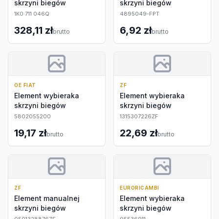
skrzyni biegów
skrzyni biegów
1K0 711 046Q
4895049-FPT
328,11 zł
6,92 zł
brutto
brutto
OE FIAT
ZF
Element wybieraka
Element wybieraka
skrzyni biegów
skrzyni biegów
5802055200
1315307226ZF
19,17 zł
22,69 zł
brutto
brutto
ZF
EURORICAMBI
Element manualnej
Element wybieraka
skrzyni biegów
skrzyni biegów