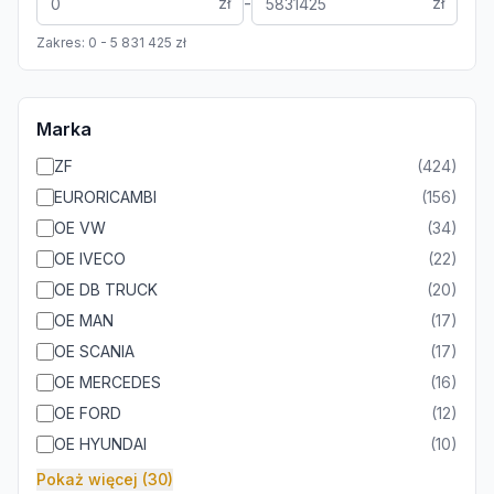
-
zł
zł
Zakres:
0
-
5 831 425
zł
Marka
ZF
(
424
)
EURORICAMBI
(
156
)
OE VW
(
34
)
OE IVECO
(
22
)
OE DB TRUCK
(
20
)
OE MAN
(
17
)
OE SCANIA
(
17
)
OE MERCEDES
(
16
)
OE FORD
(
12
)
OE HYUNDAI
(
10
)
Pokaż więcej (30)