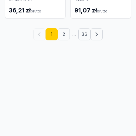
0501328876ZF
95536911
36,21 zł
91,07 zł
brutto
brutto
...
1
2
36