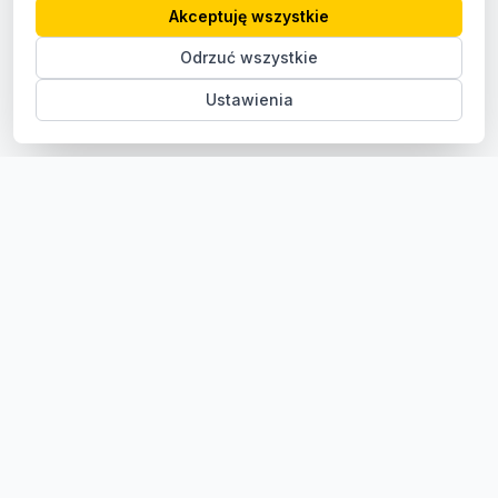
Akceptuję wszystkie
Odrzuć wszystkie
Ustawienia
Sklep z częściami samochodowymi do aut osobowych i
dostawczych. Ponad 100 000 części, szybka dostawa,
konkurencyjne ceny.