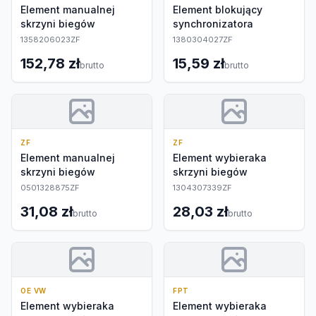
Element manualnej
Element blokujący
skrzyni biegów
synchronizatora
1358206023ZF
1380304027ZF
152,78 zł
15,59 zł
brutto
brutto
ZF
ZF
Element manualnej
Element wybieraka
skrzyni biegów
skrzyni biegów
0501328875ZF
1304307339ZF
31,08 zł
28,03 zł
brutto
brutto
OE VW
FPT
Element wybieraka
Element wybieraka