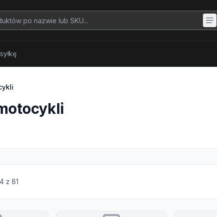
syłkę
ykli
motocykli
4
z
81