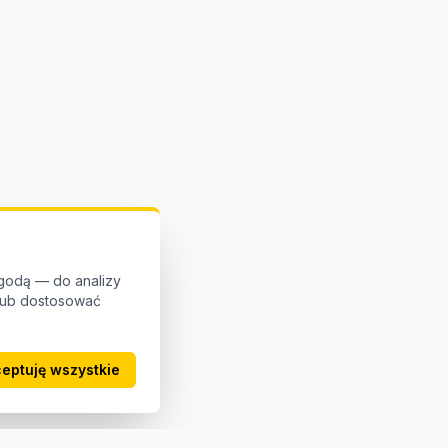
godą — do analizy
 lub dostosować
eptuję wszystkie