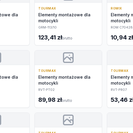
TOURMAX
ROMIX
żowe dla
Elementy montażowe dla
Elementy 
motocykli
motocykli
GRM-113/10
ROM C70428
123,41 zł
10,94 zł
brutto
TOURMAX
TOURMAX
żowe dla
Elementy montażowe dla
Elementy 
motocykli
motocykli
RVT-PT02
RVT-PR07
89,98 zł
53,46 z
brutto