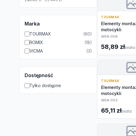
TOURMAX
Marka
Elementy monta
motocykli
TOURMAX
(
60
)
WEN-008
ROMIX
(
18
)
58,89 zł
brutto
VICMA
(
3
)
Dostępność
TOURMAX
Tylko dostępne
Elementy monta
motocykli
WEN-003
65,11 zł
brutto