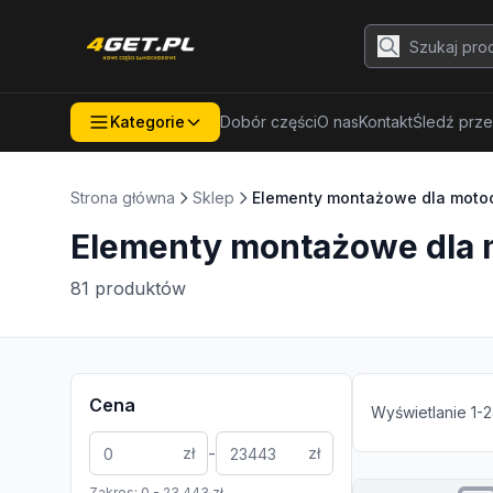
Kategorie
Dobór części
O nas
Kontakt
Śledź prze
Strona główna
Sklep
Elementy montażowe dla motoc
Elementy montażowe dla 
81
produktów
Cena
Wyświetlanie
1
-
2
-
zł
zł
Zakres:
0
-
23 443
zł