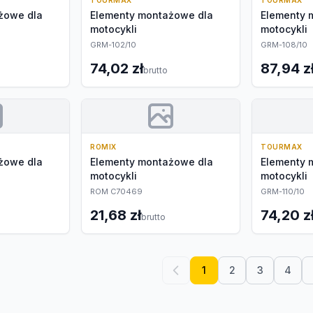
TOURMAX
TOURMAX
żowe dla
Elementy montażowe dla
Elementy 
motocykli
motocykli
GRM-102/10
GRM-108/10
74,02 zł
87,94 z
brutto
ROMIX
TOURMAX
żowe dla
Elementy montażowe dla
Elementy 
motocykli
motocykli
ROM C70469
GRM-110/10
21,68 zł
74,20 z
brutto
1
2
3
4