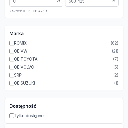
-
zł
zł
Zakres:
0
-
5 831 425
zł
Marka
ROMIX
(
62
)
OE VW
(
21
)
OE TOYOTA
(
7
)
OE VOLVO
(
5
)
SRP
(
2
)
OE SUZUKI
(
1
)
Dostępność
Tylko dostępne