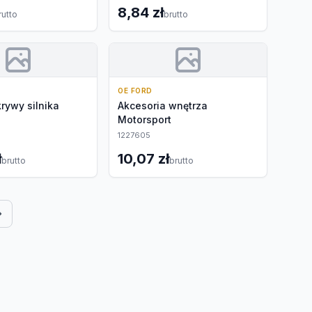
8,84 zł
rutto
brutto
OE FORD
rywy silnika
Akcesoria wnętrza
Motorsport
1227605
ł
10,07 zł
brutto
brutto