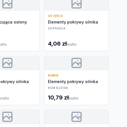
OE IVECO
cująca osłony
Elementy pokrywy silnika
504114624
4,06 zł
rutto
brutto
ROMIX
okrywy silnika
Elementy pokrywy silnika
ROM B22148
10,79 zł
brutto
brutto