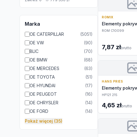
ROMIX
Marka
Elementy pokryw
ROM C10099
OE CATERPILLAR
(
5051
)
OE VW
(
90
)
7,87 zł
brutto
BLIC
(
70
)
OE BMW
(
68
)
OE MERCEDES
(
63
)
OE TOYOTA
(
51
)
HANS PRIES
OE HYUNDAI
(
17
)
Elementy pokryw
OE PEUGEOT
(
16
)
HP121 215
OE CHRYSLER
(
14
)
4,65 zł
brutto
OE FORD
(
14
)
Pokaż więcej (35)