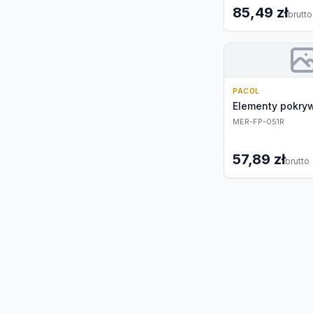
85,49 zł
brutto
PACOL
Elementy pokryw
MER-FP-051R
57,89 zł
brutto