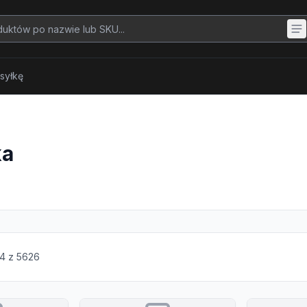
syłkę
ka
4
z
5626