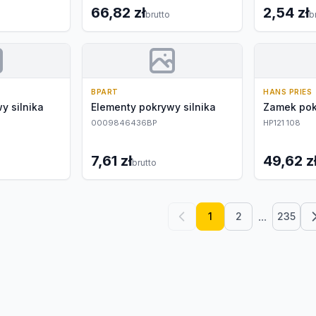
66,82 zł
2,54 zł
brutto
b
BPART
HANS PRIES
y silnika
Elementy pokrywy silnika
Zamek pok
0009846436BP
HP121 108
7,61 zł
49,62 z
brutto
...
1
2
235