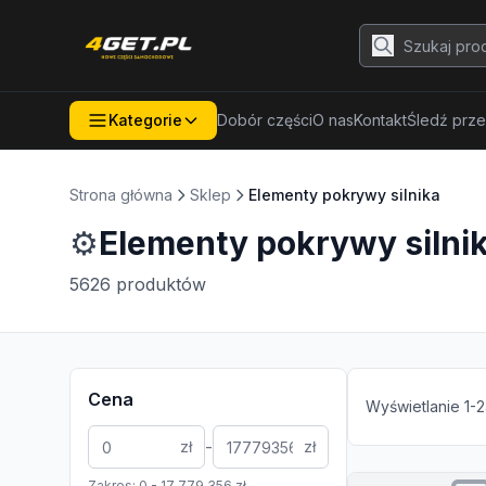
Kategorie
Dobór części
O nas
Kontakt
Śledź prze
Strona główna
Sklep
Elementy pokrywy silnika
⚙️
Elementy pokrywy silni
5626
produktów
Cena
Wyświetlanie
1
-
2
-
zł
zł
Zakres:
0
-
17 779 356
zł