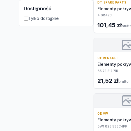
DT SPARE PARTS
Dostępność
Elementy pokryw
4.68423
Tylko dostępne
101,45 zł
brutt
OE RENAULT
Elementy pokryw
65 72 217 71R
21,52 zł
brutto
OE VW
Elementy pokryw
8W1 823 533C4PK