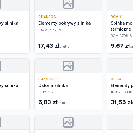
OE SKODA
ROMIX
y silnika
Elementy pokrywy silnika
Spinka mo
termicznej
1U0 823 570A
ROM C70816
17,43 zł
9,67 zł
brutto
b
HANS PRIES
OE VW
y silnika
Osłona silnika
Elementy p
HP121 217
1K1 823 633B
6,83 zł
31,55 zł
brutto