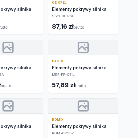
OE OPEL
okrywy silnika
Elementy pokrywy silnika
6
9826001780
87,16 zł
rutto
brutto
PACOL
okrywy silnika
Elementy pokrywy silnika
8A
MER-FP-051L
ł
57,89 zł
brutto
brutto
ROMIX
okrywy silnika
Elementy pokrywy silnika
ROM 41298Z