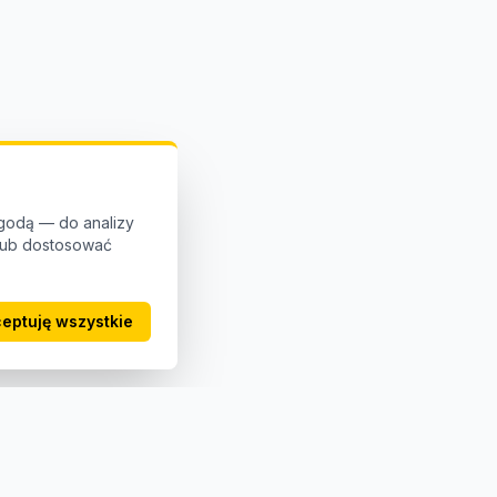
godą — do analizy
 lub dostosować
eptuję wszystkie