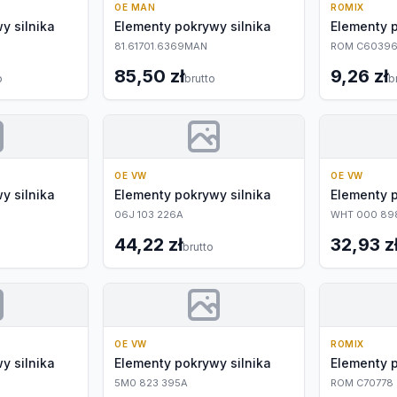
OE MAN
ROMIX
y silnika
Elementy pokrywy silnika
Elementy p
81.61701.6369MAN
ROM C6039
85,50 zł
9,26 zł
o
brutto
b
OE VW
OE VW
y silnika
Elementy pokrywy silnika
Elementy p
06J 103 226A
WHT 000 89
44,22 zł
32,93 z
brutto
OE VW
ROMIX
y silnika
Elementy pokrywy silnika
Elementy p
5M0 823 395A
ROM C70778