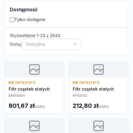
Dostępność
Tylko dostępne
Wyświetlanie
1
-
24
z
2644
Sortuj:
Domyślne
BM CATALYSTS
BM CATALYSTS
Filtr cząstek stałych
Filtr cząstek stałych
BM11188H
PP11201A
801,67 zł
212,80 zł
brutto
brutto