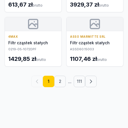
613,67 zł
3929,37 zł
brutto
brutto
4MAX
ASSO MARMITTE SRL
Filtr cząstek stałych
Filtr cząstek stałych
0219-05-1072DPF
ASSD60.15003
1429,85 zł
1107,46 zł
brutto
brutto
...
1
2
111