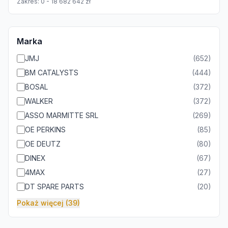
Zakres:
0
-
18 682 642
zł
Marka
JMJ
(
652
)
BM CATALYSTS
(
444
)
BOSAL
(
372
)
WALKER
(
372
)
ASSO MARMITTE SRL
(
269
)
OE PERKINS
(
85
)
OE DEUTZ
(
80
)
DINEX
(
67
)
4MAX
(
27
)
DT SPARE PARTS
(
20
)
Pokaż więcej (39)