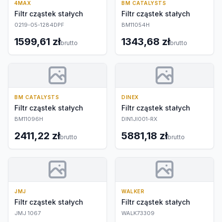
4MAX
BM CATALYSTS
Filtr cząstek stałych
Filtr cząstek stałych
0219-05-1284DPF
BM11054H
1599,61 zł
1343,68 zł
brutto
brutto
BM CATALYSTS
DINEX
Filtr cząstek stałych
Filtr cząstek stałych
BM11096H
DIN1JI001-RX
2411,22 zł
5881,18 zł
brutto
brutto
JMJ
WALKER
Filtr cząstek stałych
Filtr cząstek stałych
JMJ 1067
WALK73309