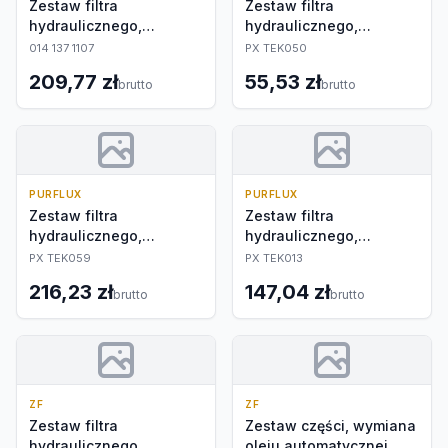
Zestaw filtra
Zestaw filtra
hydraulicznego,
hydraulicznego,
automatyczna skrzynia
automatyczna skrzynia
014 137 1107
PX TEK050
biegów
biegów
209,77 zł
55,53 zł
brutto
brutto
PURFLUX
PURFLUX
Zestaw filtra
Zestaw filtra
hydraulicznego,
hydraulicznego,
automatyczna skrzynia
automatyczna skrzynia
PX TEK059
PX TEK013
biegów
biegów
216,23 zł
147,04 zł
brutto
brutto
ZF
ZF
Zestaw filtra
Zestaw części, wymiana
hydraulicznego,
oleju automatycznej