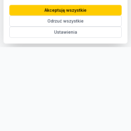
Akceptuję wszystkie
Odrzuć wszystkie
Ustawienia
Sklep z częściami samochodowymi do aut osobowych i
dostawczych. Ponad 100 000 części, szybka dostawa,