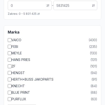
-
zł
zł
Zakres:
0
-
5 831 425
zł
Marka
VAICO
(
430
)
FEBI
(
235
)
MEYLE
(
133
)
HANS PRIES
(
131
)
ZF
(
101
)
HENGST
(
94
)
HERTH+BUSS JAKOPARTS
(
91
)
KNECHT
(
84
)
BLUE PRINT
(
68
)
PURFLUX
(
63
)