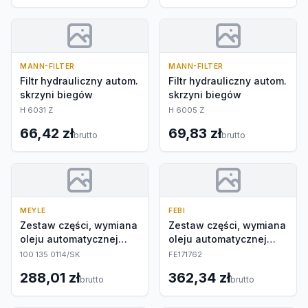
MANN-FILTER
MANN-FILTER
Filtr hydrauliczny autom.
Filtr hydrauliczny autom.
skrzyni biegów
skrzyni biegów
H 6031 Z
H 6005 Z
66,42 zł
69,83 zł
brutto
brutto
MEYLE
FEBI
Zestaw części, wymiana
Zestaw części, wymiana
oleju automatycznej
oleju automatycznej
skrzyni biegów
skrzyni biegów
100 135 0114/SK
FE171762
288,01 zł
362,34 zł
brutto
brutto