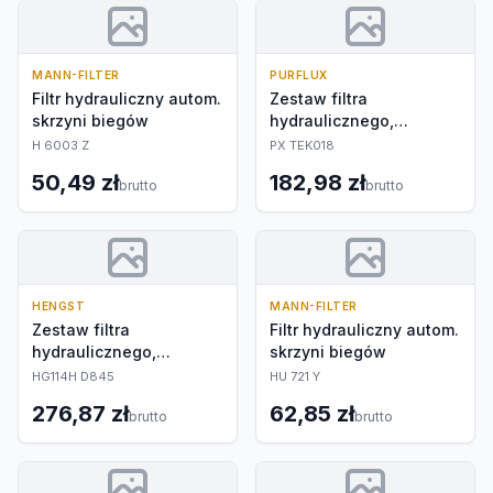
MANN-FILTER
PURFLUX
Filtr hydrauliczny autom.
Zestaw filtra
skrzyni biegów
hydraulicznego,
automatyczna skrzynia
H 6003 Z
PX TEK018
biegów
50,49 zł
182,98 zł
brutto
brutto
HENGST
MANN-FILTER
Zestaw filtra
Filtr hydrauliczny autom.
hydraulicznego,
skrzyni biegów
automatyczna skrzynia
HG114H D845
HU 721 Y
biegów
276,87 zł
62,85 zł
brutto
brutto