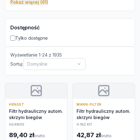
Pokaż więcej (61)
Dostępność
Tylko dostępne
Wyświetlanie
1
-
24
z
1935
Sortuj:
Domyślne
HENGST
MANN-FILTER
Filtr hydrauliczny autom.
Filtr hydrauliczny autom.
skrzyni biegów
skrzyni biegów
H24W05
H 182 KIT
89,40 zł
42,87 zł
brutto
brutto