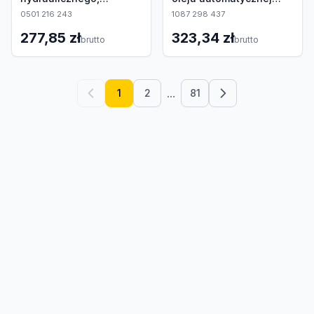
automatyczna skrzynia
skrzyni biegów
0501 216 243
1087 298 437
biegów
277,85 zł
323,34 zł
brutto
brutto
...
1
2
81