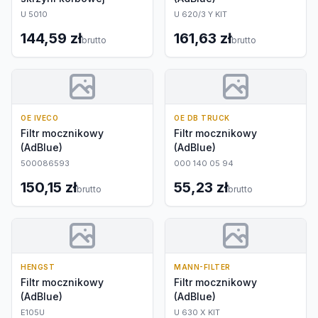
U 5010
U 620/3 Y KIT
144,59 zł
161,63 zł
brutto
brutto
OE IVECO
OE DB TRUCK
Filtr mocznikowy
Filtr mocznikowy
(AdBlue)
(AdBlue)
500086593
000 140 05 94
150,15 zł
55,23 zł
brutto
brutto
HENGST
MANN-FILTER
Filtr mocznikowy
Filtr mocznikowy
(AdBlue)
(AdBlue)
E105U
U 630 X KIT