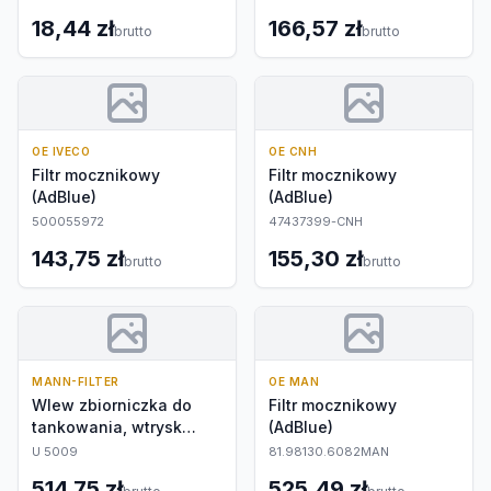
18,44 zł
166,57 zł
brutto
brutto
OE IVECO
OE CNH
Filtr mocznikowy
Filtr mocznikowy
(AdBlue)
(AdBlue)
500055972
47437399-CNH
143,75 zł
155,30 zł
brutto
brutto
MANN-FILTER
OE MAN
Wlew zbiorniczka do
Filtr mocznikowy
tankowania, wtrysk
(AdBlue)
mocznika (AdBlue)
U 5009
81.98130.6082MAN
514,75 zł
525,49 zł