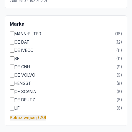
Zakres:
0
-
152 797
zł
Marka
MANN-FILTER
(
16
)
OE DAF
(
12
)
OE IVECO
(
11
)
SF
(
11
)
OE CNH
(
9
)
OE VOLVO
(
9
)
HENGST
(
8
)
OE SCANIA
(
8
)
OE DEUTZ
(
6
)
UFI
(
6
)
Pokaż więcej (20)