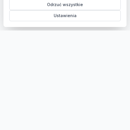
Odrzuć wszystkie
Ustawienia
Sklep z częściami samochodowymi do aut osobowych i
dostawczych. Ponad 100 000 części, szybka dostawa,
konkurencyjne ceny.