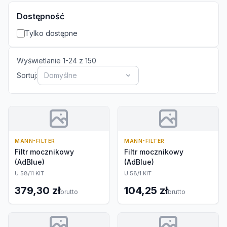
Dostępność
Tylko dostępne
Wyświetlanie
1
-
24
z
150
Sortuj:
Domyślne
MANN-FILTER
MANN-FILTER
Filtr mocznikowy
Filtr mocznikowy
(AdBlue)
(AdBlue)
U 58/11 KIT
U 58/1 KIT
379,30 zł
104,25 zł
brutto
brutto