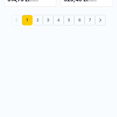
brutto
brutto
1
2
3
4
5
6
7