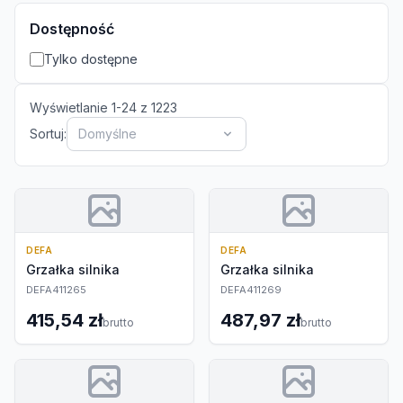
Dostępność
Tylko dostępne
Wyświetlanie
1
-
24
z
1223
Sortuj:
Domyślne
DEFA
DEFA
Grzałka silnika
Grzałka silnika
DEFA411265
DEFA411269
415,54 zł
487,97 zł
brutto
brutto