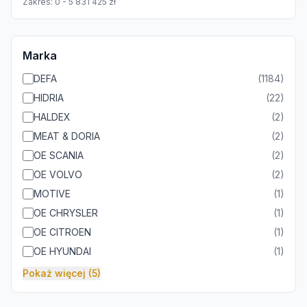
Zakres:
0
-
5 831 425
zł
Marka
DEFA
(
1184
)
HIDRIA
(
22
)
HALDEX
(
2
)
MEAT & DORIA
(
2
)
OE SCANIA
(
2
)
OE VOLVO
(
2
)
MOTIVE
(
1
)
OE CHRYSLER
(
1
)
OE CITROEN
(
1
)
OE HYUNDAI
(
1
)
Pokaż więcej (5)