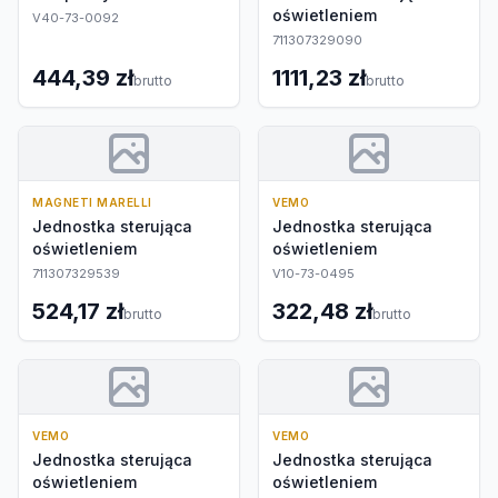
oświetleniem
V40-73-0092
711307329090
444,39 zł
1111,23 zł
brutto
brutto
MAGNETI MARELLI
VEMO
Jednostka sterująca
Jednostka sterująca
oświetleniem
oświetleniem
711307329539
V10-73-0495
524,17 zł
322,48 zł
brutto
brutto
VEMO
VEMO
Jednostka sterująca
Jednostka sterująca
oświetleniem
oświetleniem