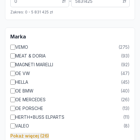
-
zł
zł
Zakres:
0
-
5 831 425
zł
Marka
VEMO
(
275
)
MEAT & DORIA
(
93
)
MAGNETI MARELLI
(
92
)
OE VW
(
47
)
HELLA
(
45
)
OE BMW
(
40
)
OE MERCEDES
(
26
)
OE PORSCHE
(
13
)
HERTH+BUSS ELPARTS
(
11
)
VALEO
(
8
)
Pokaż więcej (26)