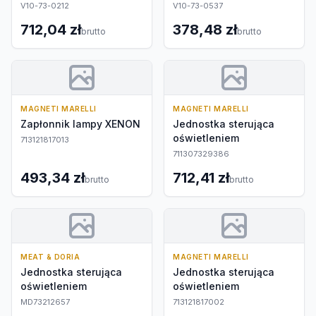
V10-73-0212
V10-73-0537
712,04 zł
378,48 zł
brutto
brutto
MAGNETI MARELLI
MAGNETI MARELLI
Zapłonnik lampy XENON
Jednostka sterująca
oświetleniem
713121817013
711307329386
493,34 zł
712,41 zł
brutto
brutto
MEAT & DORIA
MAGNETI MARELLI
Jednostka sterująca
Jednostka sterująca
oświetleniem
oświetleniem
MD73212657
713121817002