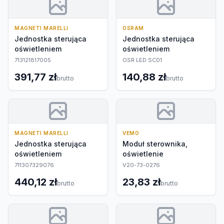
MAGNETI MARELLI
OSRAM
Jednostka sterująca
Jednostka sterująca
oświetleniem
oświetleniem
713121817005
OSR LED SC01
391,77 zł
140,88 zł
brutto
brutto
MAGNETI MARELLI
VEMO
Jednostka sterująca
Moduł sterownika,
oświetleniem
oświetlenie
711307329076
V20-73-0276
440,12 zł
23,83 zł
brutto
brutto