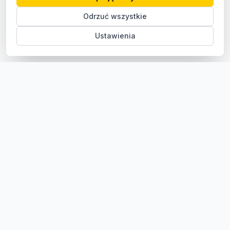
Odrzuć wszystkie
Ustawienia
Sklep z częściami samochodowymi do aut osobowych i
dostawczych. Ponad 100 000 części, szybka dostawa,
konkurencyjne ceny.