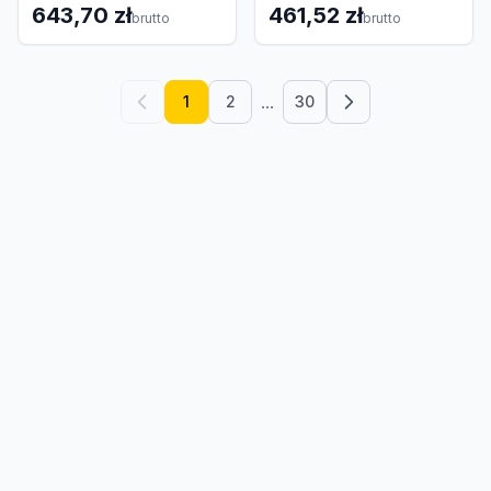
643,70 zł
461,52 zł
brutto
brutto
...
1
2
30