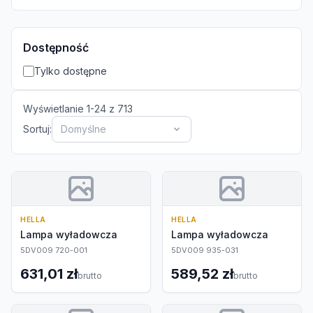
Dostępność
Tylko dostępne
Wyświetlanie
1
-
24
z
713
Sortuj:
Domyślne
HELLA
HELLA
Lampa wyładowcza
Lampa wyładowcza
5DV009 720-001
5DV009 935-031
631,01 zł
589,52 zł
brutto
brutto