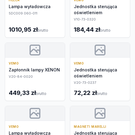
HELLA
VEMO
Lampa wyładowcza
Jednostka sterująca
oświetleniem
5DC009 060-011
V10-73-0320
1010,95 zł
184,44 zł
brutto
brutto
VEMO
VEMO
Zapłonnik lampy XENON
Jednostka sterująca
oświetleniem
V20-84-0020
V20-73-0237
449,33 zł
72,22 zł
brutto
brutto
VEMO
MAGNETI MARELLI
Lampa wyładowcza
Jednostka sterująca