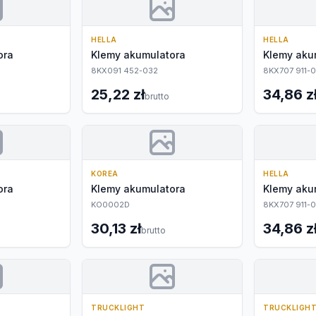
HELLA
HELLA
ora
Klemy akumulatora
Klemy aku
8KX091 452-032
8KX707 911-0
25,22 zł
34,86 z
brutto
KOREA
HELLA
ora
Klemy akumulatora
Klemy aku
KO0002D
8KX707 911-0
30,13 zł
34,86 z
brutto
TRUCKLIGHT
TRUCKLIGH