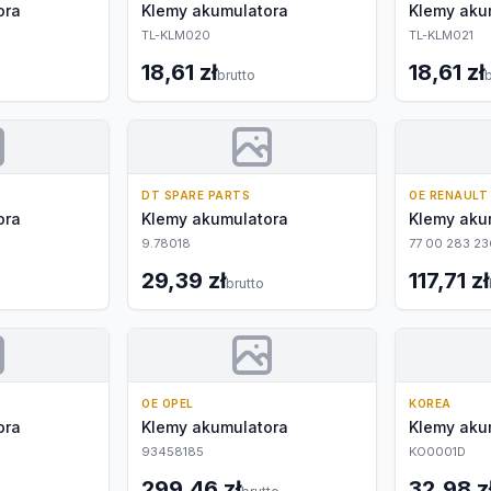
ora
Klemy akumulatora
Klemy aku
TL-KLM020
TL-KLM021
18,61 zł
18,61 zł
brutto
b
DT SPARE PARTS
OE RENAULT
ora
Klemy akumulatora
Klemy aku
9.78018
77 00 283 23
29,39 zł
117,71 zł
brutto
OE OPEL
KOREA
ora
Klemy akumulatora
Klemy aku
93458185
KO0001D
299,46 zł
32,98 z