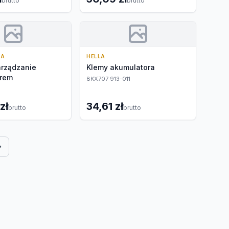
brutto
brutto
IA
HELLA
arządzanie
Klemy akumulatora
rem
8KX707 913-011
zł
34,61 zł
brutto
brutto