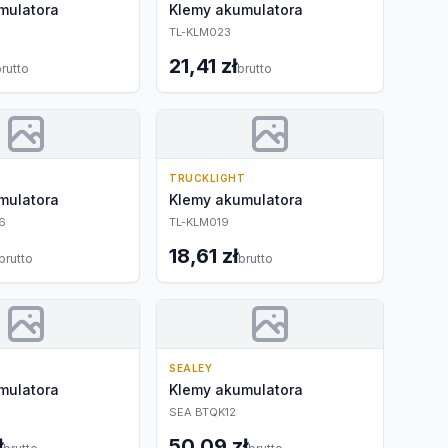
mulatora
Klemy akumulatora
TL-KLM023
21,41 zł
rutto
brutto
TRUCKLIGHT
mulatora
Klemy akumulatora
6
TL-KLM019
18,61 zł
brutto
brutto
SEALEY
mulatora
Klemy akumulatora
SEA BTQK12
ł
50,09 zł