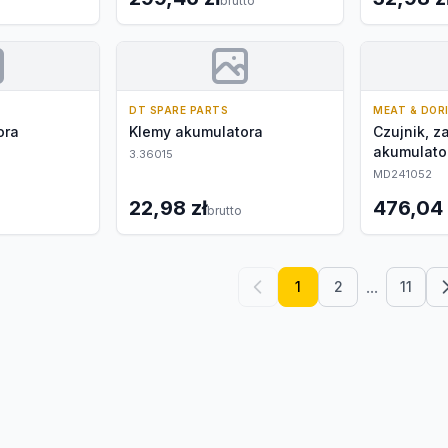
brutto
DT SPARE PARTS
MEAT & DOR
ora
Klemy akumulatora
Czujnik, z
akumulato
3.36015
MD241052
22,98 zł
476,04 
brutto
...
1
2
11