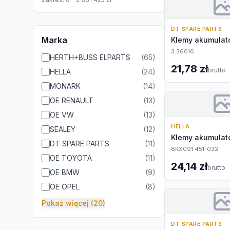
DT SPARE PARTS
Marka
Klemy akumulat
3.36016
HERTH+BUSS ELPARTS
(
65
)
21,78 zł
brutto
HELLA
(
24
)
MONARK
(
14
)
OE RENAULT
(
13
)
OE VW
(
13
)
HELLA
SEALEY
(
12
)
Klemy akumulat
DT SPARE PARTS
(
11
)
8KX091 451-032
OE TOYOTA
(
11
)
24,14 zł
brutto
OE BMW
(
9
)
OE OPEL
(
8
)
Pokaż więcej (20)
DT SPARE PARTS