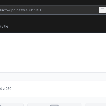
syłkę
4
z
250