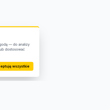
godą — do analizy
 lub dostosować
eptuję wszystkie