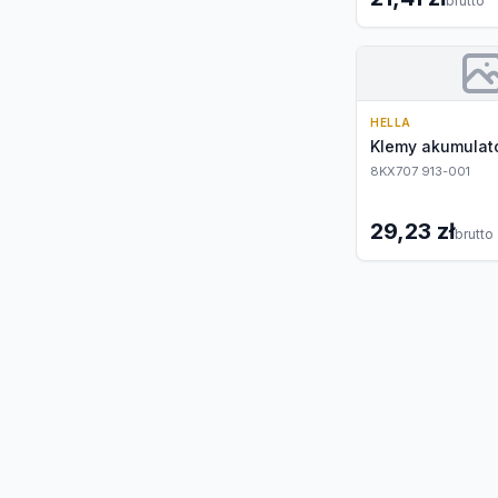
brutto
HELLA
Klemy akumulat
8KX707 913-001
29,23 zł
brutto