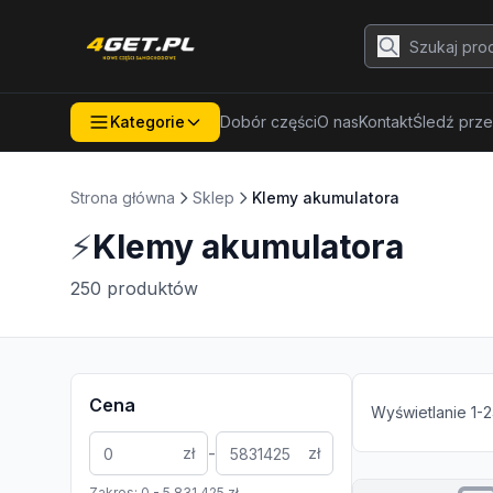
Kategorie
Dobór części
O nas
Kontakt
Śledź prze
Strona główna
Sklep
Klemy akumulatora
⚡
Klemy akumulatora
250
produktów
Cena
Wyświetlanie
1
-
2
-
zł
zł
Zakres:
0
-
5 831 425
zł