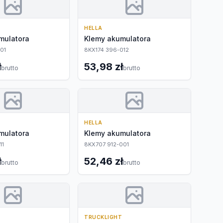
HELLA
mulatora
Klemy akumulatora
01
8KX174 396-012
ł
53,98 zł
brutto
brutto
HELLA
mulatora
Klemy akumulatora
11
8KX707 912-001
ł
52,46 zł
brutto
brutto
T
TRUCKLIGHT