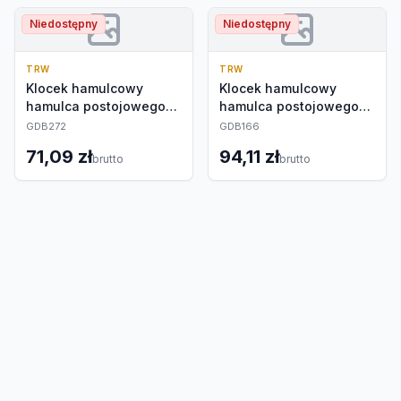
Niedostępny
Niedostępny
TRW
TRW
Klocek hamulcowy
Klocek hamulcowy
hamulca postojowego
hamulca postojowego
kpl.
kpl.
GDB272
GDB166
71,09 zł
94,11 zł
brutto
brutto