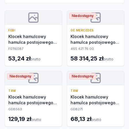
Niedostępny
FEBI
OE MERCEDES
Klocek hamulcowy
Klocek hamulcowy
hamulca postojowego
hamulca postojowego
kpl.
kpl.
FE116087
465 421 76 00
53,24 zł
58 314,25 zł
brutto
brutto
Niedostępny
Niedostępny
TRW
TRW
Klocek hamulcowy
Klocek hamulcowy
hamulca postojowego
hamulca postojowego
kpl.
kpl.
GDB563
GDB271
129,19 zł
68,13 zł
brutto
brutto