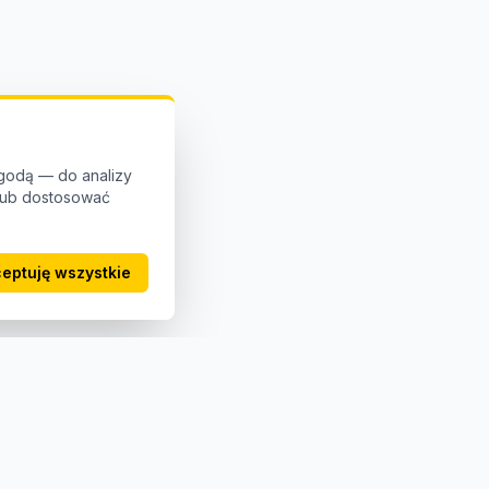
godą — do analizy
 lub dostosować
eptuję wszystkie