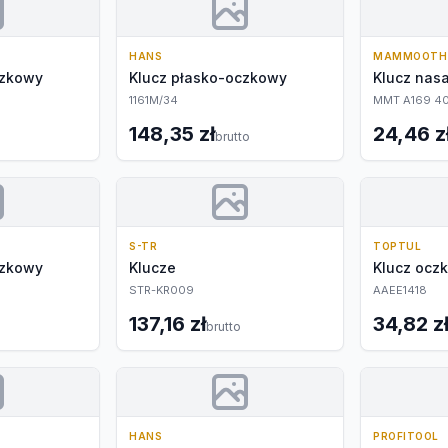
HANS
MAMMOOTH
czkowy
Klucz płasko-oczkowy
Klucz nas
1161M/34
MMT A169 40
148,35 zł
24,46 z
brutto
S-TR
TOPTUL
czkowy
Klucze
Klucz ocz
STR-KR009
AAEE1418
137,16 zł
34,82 z
brutto
HANS
PROFITOOL