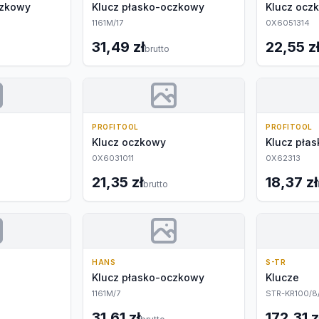
czkowy
Klucz płasko-oczkowy
Klucz ocz
1161M/17
0X6051314
31,49 zł
22,55 z
brutto
PROFITOOL
PROFITOOL
Klucz oczkowy
Klucz pła
0X6031011
0X62313
21,35 zł
18,37 zł
brutto
HANS
S-TR
Klucz płasko-oczkowy
Klucze
1161M/7
STR-KR100/8/
31,61 zł
172,31 z