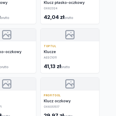
kowy
Klucz płasko-oczkowy
0X62324
ł
42,04 zł
brutto
brutto
TOPTUL
sko-oczkowy
Klucze
AEEC1011
41,13 zł
brutto
brutto
PROFITOOL
Klucz oczkowy
1
0X6051517
ł
29,97 zł