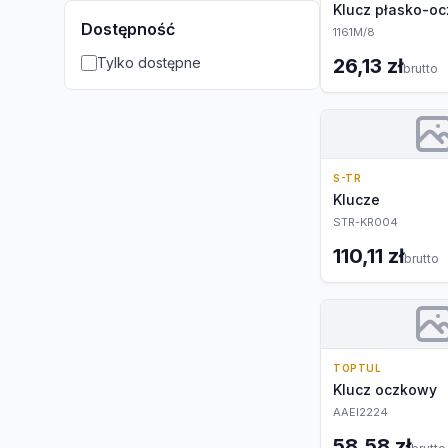
Klucz płasko-o
Dostępność
1161M/8
Tylko dostępne
26,13 zł
brutto
S-TR
Klucze
STR-KR004
110,11 zł
brutto
TOPTUL
Klucz oczkowy
AAEI2224
58,58 zł