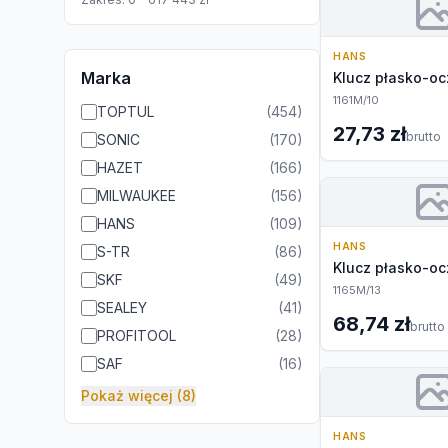
HANS
Marka
Klucz płasko-o
1161M/10
TOPTUL
(
454
)
27,73 zł
brutto
SONIC
(
170
)
HAZET
(
166
)
MILWAUKEE
(
156
)
HANS
(
109
)
HANS
S-TR
(
86
)
Klucz płasko-o
SKF
(
49
)
1165M/13
SEALEY
(
41
)
68,74 zł
brutto
PROFITOOL
(
28
)
SAF
(
16
)
Pokaż więcej (8)
HANS