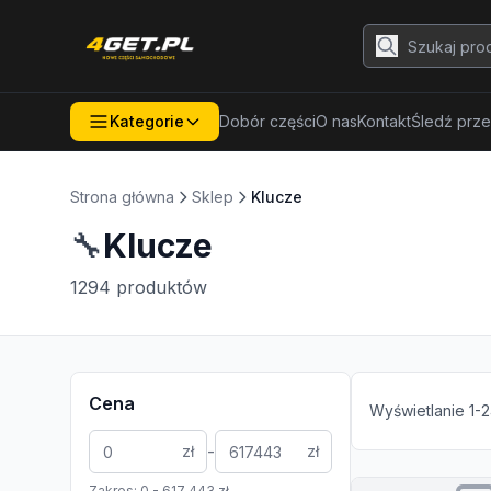
Kategorie
Dobór części
O nas
Kontakt
Śledź prze
Strona główna
Sklep
Klucze
🔧
Klucze
1294
produktów
Cena
Wyświetlanie
1
-
2
-
zł
zł
Zakres:
0
-
617 443
zł