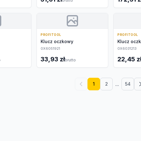
brutto
PROFITOOL
PROFITOOL
Klucz oczkowy
Klucz ocz
0X6051921
0X6031213
33,93 zł
22,45 z
o
brutto
...
1
2
54