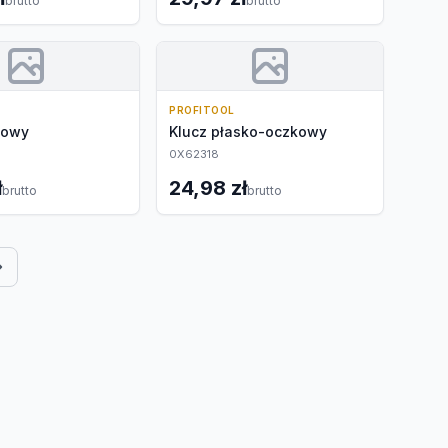
brutto
brutto
PROFITOOL
kowy
Klucz płasko-oczkowy
0X62318
ł
24,98 zł
brutto
brutto