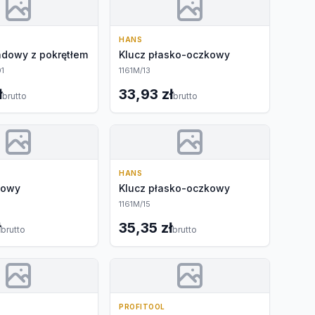
HANS
adowy z pokrętłem
Klucz płasko-oczkowy
1
1161M/13
ł
33,93 zł
brutto
brutto
HANS
kowy
Klucz płasko-oczkowy
1161M/15
ł
35,35 zł
brutto
brutto
PROFITOOL