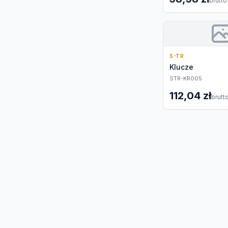
brutto
S-TR
Klucze
STR-KR005
112,04 zł
brutt