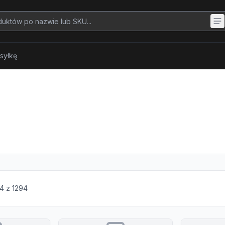
syłkę
4
z
1294