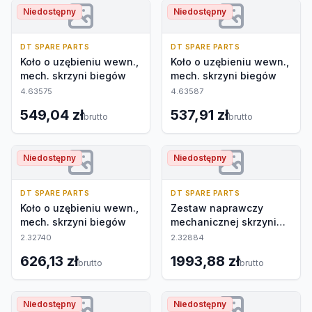
Niedostępny
Niedostępny
DT SPARE PARTS
DT SPARE PARTS
Koło o uzębieniu wewn.,
Koło o uzębieniu wewn.,
mech. skrzyni biegów
mech. skrzyni biegów
4.63575
4.63587
549,04 zł
537,91 zł
brutto
brutto
Niedostępny
Niedostępny
DT SPARE PARTS
DT SPARE PARTS
Koło o uzębieniu wewn.,
Zestaw naprawczy
mech. skrzyni biegów
mechanicznej skrzyni
biegów
2.32740
2.32884
626,13 zł
1993,88 zł
brutto
brutto
Niedostępny
Niedostępny