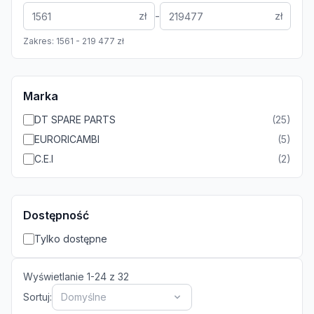
-
zł
zł
Zakres:
1561
-
219 477
zł
Marka
DT SPARE PARTS
(
25
)
EURORICAMBI
(
5
)
C.E.I
(
2
)
Dostępność
Tylko dostępne
Wyświetlanie
1
-
24
z
32
Sortuj:
Domyślne