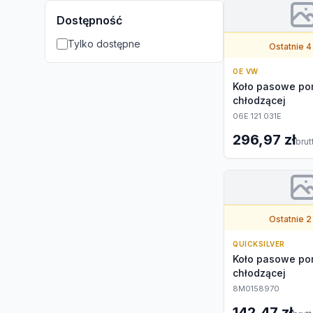
Dostępność
Tylko dostępne
Ostatnie 4
OE VW
Koło pasowe po
chłodzącej
06E 121 031E
296,97 zł
brut
Ostatnie 2
QUICKSILVER
Koło pasowe po
chłodzącej
8M0158970
142,47 zł