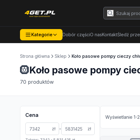
Kategorie
Dobór części
O nas
Kontakt
Śledź prze
Strona główna
Sklep
Koło pasowe pompy cieczy chł
🛞
Koło pasowe pompy ciec
70
produktów
Cena
Wyświetlanie
1
-
2
-
zł
zł
Zakres:
7342
-
5 831 425
zł