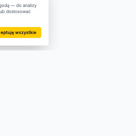
godą — do analizy
 lub dostosować
eptuję wszystkie
Kontakt
+48 123 456 789
biuro@4get.pl