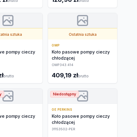
brutto
brutto
atnia sztuka
Ostatnia sztuka
OMP
we pompy cieczy
Koło pasowe pompy cieczy
j
chłodzącej
OMP343.414
zł
409,19 zł
brutto
brutto
y
Niedostępny
OE PERKINS
we pompy cieczy
Koło pasowe pompy cieczy
j
chłodzącej
31153502-PER