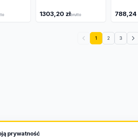
1303,20 zł
788,24 
tto
brutto
1
2
3
ją prywatność