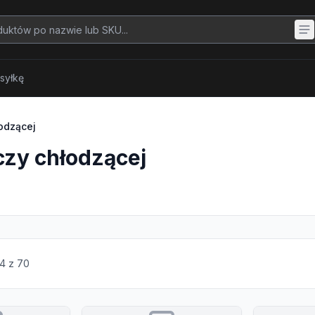
syłkę
odzącej
zy chłodzącej
4
z
70