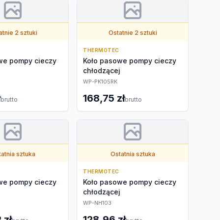
tnie 2 sztuki
Ostatnie 2 sztuki
THERMOTEC
we pompy cieczy
Koło pasowe pompy cieczy
j
chłodzącej
WP-PK105RK
ł
168,75 zł
brutto
brutto
atnia sztuka
Ostatnia sztuka
THERMOTEC
we pompy cieczy
Koło pasowe pompy cieczy
j
chłodzącej
WP-NH103
 zł
128,96 zł