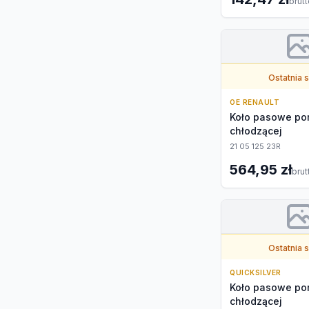
brut
Ostatnia 
OE RENAULT
Koło pasowe po
chłodzącej
21 05 125 23R
564,95 zł
brut
Ostatnia 
QUICKSILVER
Koło pasowe po
chłodzącej