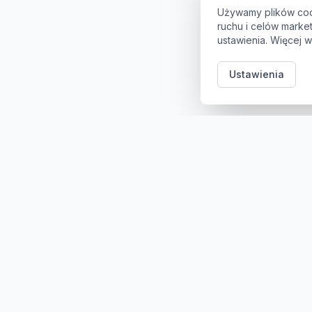
Używamy plików coo
ruchu i celów mark
ustawienia. Więcej w
Ustawienia
Kategori
Sklep z częściami samochodowymi do aut
osobowych i dostawczych. Ponad 100