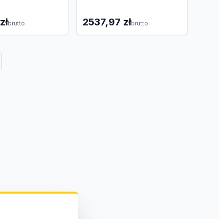
zł
2537,97 zł
brutto
brutto