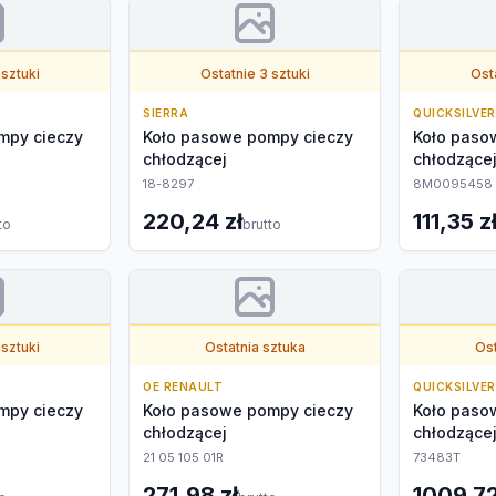
 sztuki
Ostatnie 3 sztuki
Osta
SIERRA
QUICKSILVER
mpy cieczy
Koło pasowe pompy cieczy
Koło paso
chłodzącej
chłodzące
18-8297
8M0095458
220,24 zł
111,35 z
to
brutto
 sztuki
Ostatnia sztuka
Ost
OE RENAULT
QUICKSILVER
mpy cieczy
Koło pasowe pompy cieczy
Koło paso
chłodzącej
chłodzące
21 05 105 01R
73483T
271,98 zł
1009,72