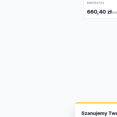
8M0150724
660,40 zł
bru
Szanujemy Two