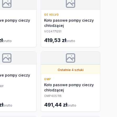
OE VOLVO
we pompy cieczy
Koło pasowe pompy cieczy
j
chłodzącej
VO24771251
zł
419,53 zł
brutto
brutto
Ostatnie 4 sztuki
we pompy cieczy
OMP
j
Koło pasowe pompy cieczy
RP
chłodzącej
OMP405.118
zł
491,44 zł
brutto
brutto