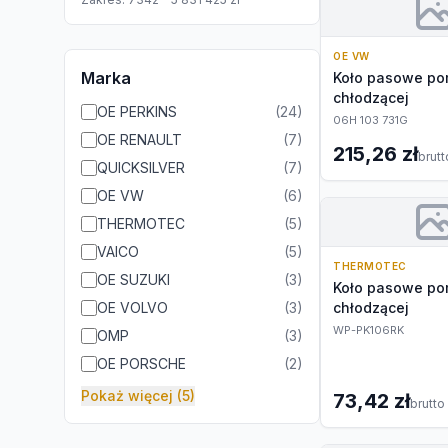
OE VW
Marka
Koło pasowe po
chłodzącej
OE PERKINS
(
24
)
06H 103 731G
OE RENAULT
(
7
)
215,26 zł
brutt
QUICKSILVER
(
7
)
OE VW
(
6
)
THERMOTEC
(
5
)
VAICO
(
5
)
THERMOTEC
OE SUZUKI
(
3
)
Koło pasowe po
OE VOLVO
(
3
)
chłodzącej
WP-PK106RK
OMP
(
3
)
OE PORSCHE
(
2
)
Pokaż więcej (5)
73,42 zł
brutto