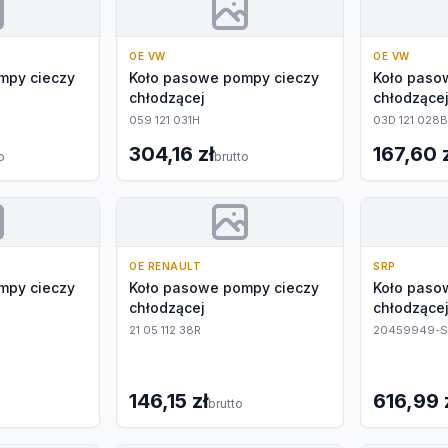
OE VW
OE VW
mpy cieczy
Koło pasowe pompy cieczy
Koło paso
chłodzącej
chłodzące
059 121 031H
03D 121 028B
304,16 zł
167,60 
o
brutto
OE RENAULT
SRP
mpy cieczy
Koło pasowe pompy cieczy
Koło paso
chłodzącej
chłodzące
21 05 112 38R
20459949-S
146,15 zł
616,99 
brutto