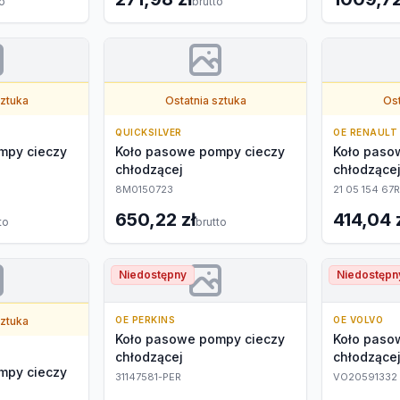
to
brutto
sztuka
Ostatnia sztuka
Ost
QUICKSILVER
OE RENAULT
mpy cieczy
Koło pasowe pompy cieczy
Koło paso
chłodzącej
chłodzące
8M0150723
21 05 154 67R
650,22 zł
414,04 
to
brutto
Niedostępny
Niedostępn
sztuka
OE PERKINS
OE VOLVO
Koło pasowe pompy cieczy
Koło paso
chłodzącej
chłodzące
mpy cieczy
31147581-PER
VO20591332