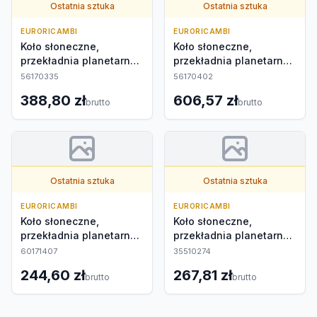
Ostatnia sztuka
Ostatnia sztuka
EURORICAMBI
EURORICAMBI
Koło słoneczne,
Koło słoneczne,
przekładnia planetarna
przekładnia planetarna
zewnętrzna
zewnętrzna
56170335
56170402
388,80 zł
606,57 zł
brutto
brutto
Ostatnia sztuka
Ostatnia sztuka
EURORICAMBI
EURORICAMBI
Koło słoneczne,
Koło słoneczne,
przekładnia planetarna
przekładnia planetarna
zewnętrzna
zewnętrzna
60171407
35510274
244,60 zł
267,81 zł
brutto
brutto