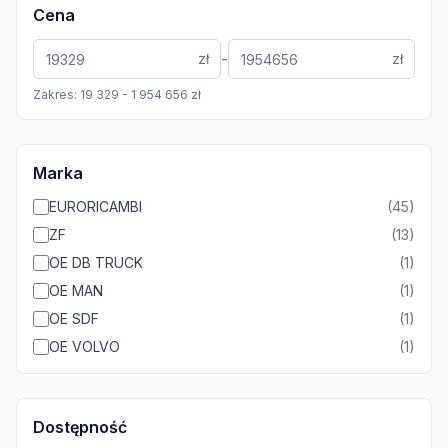
Cena
-
zł
zł
Zakres:
19 329
-
1 954 656
zł
Marka
EURORICAMBI
(
45
)
ZF
(
13
)
OE DB TRUCK
(
1
)
OE MAN
(
1
)
OE SDF
(
1
)
OE VOLVO
(
1
)
Dostępność