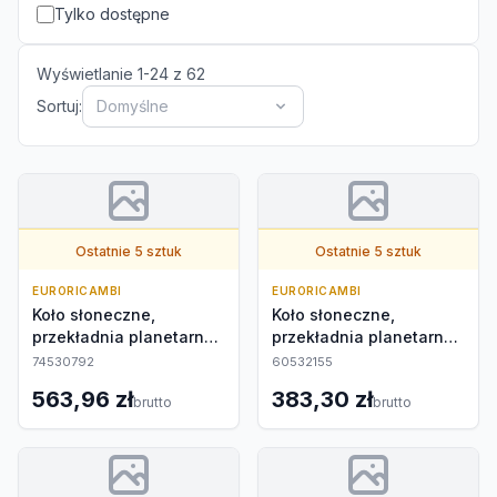
Tylko dostępne
Wyświetlanie
1
-
24
z
62
Sortuj:
Domyślne
Ostatnie 5 sztuk
Ostatnie 5 sztuk
EURORICAMBI
EURORICAMBI
Koło słoneczne,
Koło słoneczne,
przekładnia planetarna
przekładnia planetarna
zewnętrzna
zewnętrzna
74530792
60532155
563,96 zł
383,30 zł
brutto
brutto