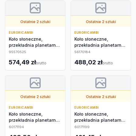
Ostatnie 2 sztuki
Ostatnie 2 sztuki
EURORICAMBI
EURORICAMBI
Koło słoneczne,
Koło słoneczne,
przekładnia planetarna
przekładnia planetarna
zewnętrzna
zewnętrzna
95570525
56170184
574,49 zł
488,02 zł
brutto
brutto
Ostatnie 2 sztuki
Ostatnie 2 sztuki
EURORICAMBI
EURORICAMBI
Koło słoneczne,
Koło słoneczne,
przekładnia planetarna
przekładnia planetarna
zewnętrzna
zewnętrzna
60171194
60171199