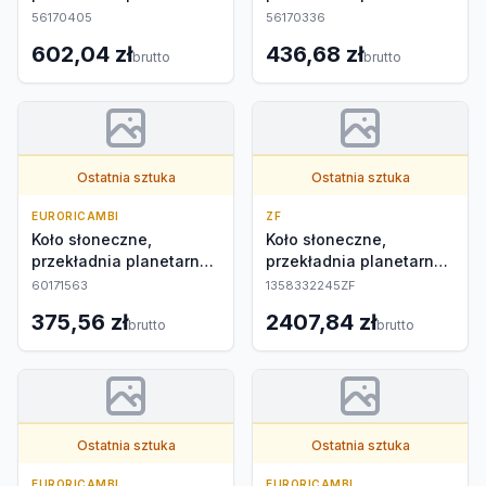
zewnętrzna
zewnętrzna
56170405
56170336
602,04 zł
436,68 zł
brutto
brutto
Ostatnia sztuka
Ostatnia sztuka
EURORICAMBI
ZF
Koło słoneczne,
Koło słoneczne,
przekładnia planetarna
przekładnia planetarna
zewnętrzna
zewnętrzna
60171563
1358332245ZF
375,56 zł
2407,84 zł
brutto
brutto
Ostatnia sztuka
Ostatnia sztuka
EURORICAMBI
EURORICAMBI