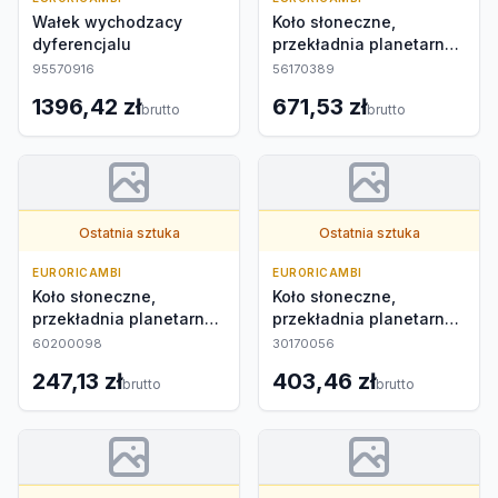
Wałek wychodzacy
Koło słoneczne,
dyferencjalu
przekładnia planetarna
zewnętrzna
95570916
56170389
1396,42 zł
671,53 zł
brutto
brutto
Ostatnia sztuka
Ostatnia sztuka
EURORICAMBI
EURORICAMBI
Koło słoneczne,
Koło słoneczne,
przekładnia planetarna
przekładnia planetarna
zewnętrzna
zewnętrzna
60200098
30170056
247,13 zł
403,46 zł
brutto
brutto