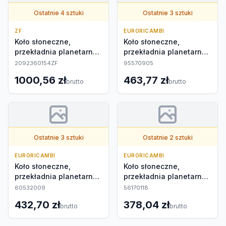
Ostatnie 4 sztuki
Ostatnie 3 sztuki
ZF
EURORICAMBI
Koło słoneczne,
Koło słoneczne,
przekładnia planetarna
przekładnia planetarna
zewnętrzna
zewnętrzna
2092360154ZF
95570905
1000,56 zł
463,77 zł
brutto
brutto
Ostatnie 3 sztuki
Ostatnie 2 sztuki
EURORICAMBI
EURORICAMBI
Koło słoneczne,
Koło słoneczne,
przekładnia planetarna
przekładnia planetarna
zewnętrzna
zewnętrzna
60532009
56170118
432,70 zł
378,04 zł
brutto
brutto