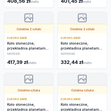
408,56 zł
401,45 zł
brutto
brutto
Ostatnie 2 sztuki
Ostatnie 2 sztuki
EURORICAMBI
EURORICAMBI
Koło słoneczne,
Koło słoneczne,
przekładnia planetarna
przekładnia planetarna
zewnętrzna
zewnętrzna
56170331
60170036
417,39 zł
332,44 zł
brutto
brutto
Ostatnia sztuka
Ostatnia sztuka
EURORICAMBI
EURORICAMBI
Koło słoneczne,
Koło słoneczne,
przekładnia planetarna
przekładnia planetarna