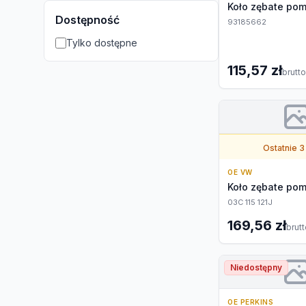
Koło zębate pom
Dostępność
93185662
Tylko dostępne
115,57 zł
brutto
Ostatnie 3
OE VW
Koło zębate pom
03C 115 121J
169,56 zł
brut
Niedostępny
OE PERKINS