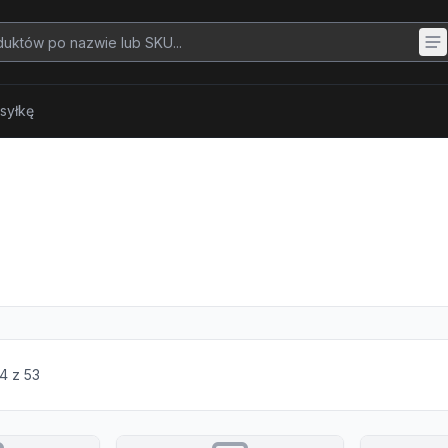
syłkę
u
4
z
53