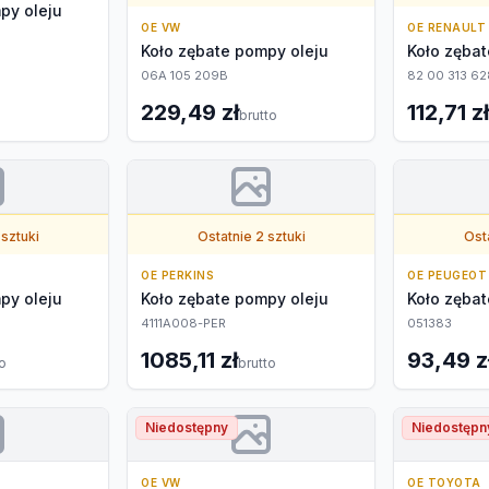
py oleju
OE VW
OE RENAULT
Koło zębate pompy oleju
Koło zębat
06A 105 209B
82 00 313 62
229,49 zł
112,71 zł
brutto
 sztuki
Ostatnie 2 sztuki
Osta
OE PERKINS
OE PEUGEOT
py oleju
Koło zębate pompy oleju
Koło zębat
4111A008-PER
051383
1085,11 zł
93,49 z
to
brutto
Niedostępny
Niedostępn
OE VW
OE TOYOTA