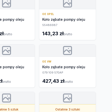
OE OPEL
e pompy oleju
Koło zębate pompy oleju
55486987
zł
143,23 zł
brutto
brutto
OE VW
e pompy oleju
Koło zębate pompy oleju
079 109 570AP
ł
427,43 zł
brutto
brutto
atnie 5 sztuk
Ostatnie 3 sztuki