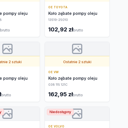
OE TOYOTA
e pompy oleju
Koło zębate pompy oleju
8
13519-25010
102,92 zł
brutto
brutto
tnie 2 sztuki
Ostatnie 2 sztuki
OE VW
e pompy oleju
Koło zębate pompy oleju
038 115 121C
ł
162,95 zł
brutto
brutto
y
Niedostępny
OE VOLVO