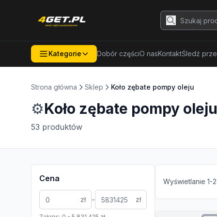
Kategorie
Dobór części
O nas
Kontakt
Śledź prze
Strona główna
Sklep
Koło zębate pompy oleju
⚙️
Koło zębate pompy olej
53
produktów
Cena
Wyświetlanie
1
-
2
-
zł
zł
Zakres:
0
-
5 831 425
zł