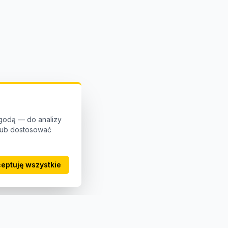
godą — do analizy
 lub dostosować
eptuję wszystkie