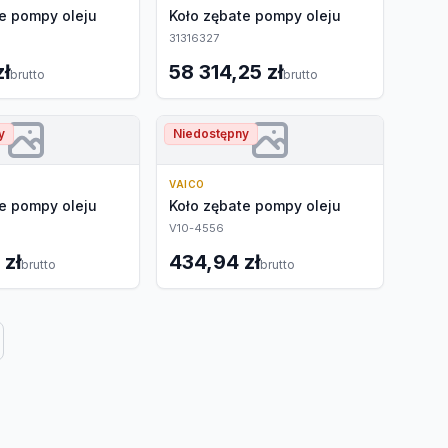
e pompy oleju
Koło zębate pompy oleju
31316327
zł
58 314,25 zł
brutto
brutto
y
Niedostępny
VAICO
e pompy oleju
Koło zębate pompy oleju
V10-4556
 zł
434,94 zł
brutto
brutto