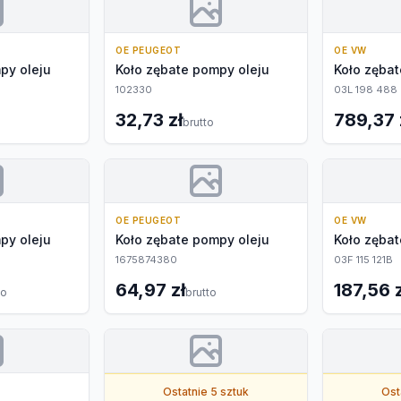
OE PEUGEOT
OE VW
py oleju
Koło zębate pompy oleju
Koło zębat
102330
03L 198 488
32,73 zł
789,37 
brutto
OE PEUGEOT
OE VW
py oleju
Koło zębate pompy oleju
Koło zębat
1675874380
03F 115 121B
64,97 zł
187,56 z
to
brutto
Ostatnie 5 sztuk
Ost