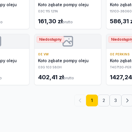
py oleju
Koło zębate pompy oleju
Koło zębat
03C 115 121N
15103-38060
161,30 zł
586,31 
to
brutto
Niedostępny
Niedostępn
OE VW
OE PERKINS
py oleju
Koło zębate pompy oleju
Koło zębat
03G 103 580H
T407130-PER
402,41 zł
1427,24
to
brutto
1
2
3