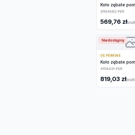
Koło zębate pom
31164582-PER
569,76 zł
brut
Niedostępny
OE PERKINS
Koło zębate pom
4111A021-PER
819,03 zł
brut