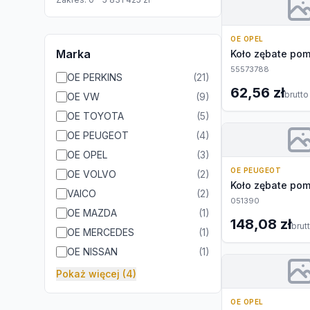
OE OPEL
Marka
Koło zębate pom
55573788
OE PERKINS
(
21
)
62,56 zł
brutto
OE VW
(
9
)
OE TOYOTA
(
5
)
OE PEUGEOT
(
4
)
OE OPEL
(
3
)
OE PEUGEOT
OE VOLVO
(
2
)
Koło zębate pom
VAICO
(
2
)
051390
OE MAZDA
(
1
)
148,08 zł
brut
OE MERCEDES
(
1
)
OE NISSAN
(
1
)
Pokaż więcej (4)
OE OPEL