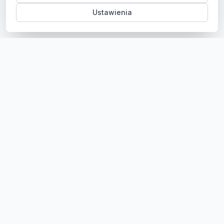
Ustawienia
Sklep z częściami samochodowymi do aut osobowych i
dostawczych. Ponad 100 000 części, szybka dostawa,
konkurencyjne ceny.