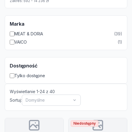
Zakres:
592
-
14 236
zł
Marka
MEAT & DORIA
(
39
)
VAICO
(
1
)
Dostępność
Tylko dostępne
Wyświetlanie
1
-
24
z
40
Sortuj:
Domyślne
Niedostępny