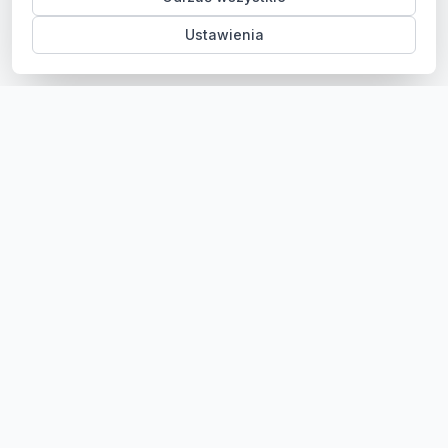
Ustawienia
Sklep z częściami samochodowymi do aut osobowych i
dostawczych. Ponad 100 000 części, szybka dostawa,
konkurencyjne ceny.