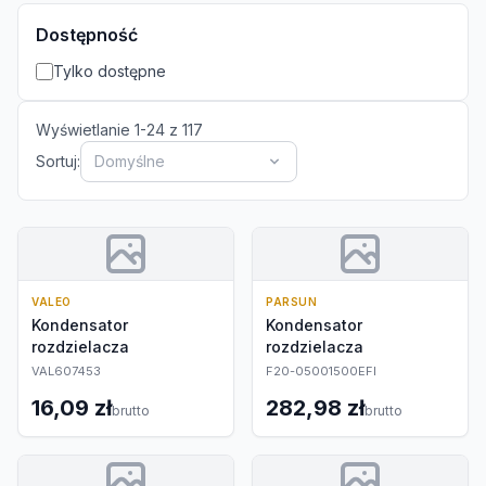
Dostępność
Tylko dostępne
Wyświetlanie
1
-
24
z
117
Sortuj:
Domyślne
VALEO
PARSUN
Kondensator
Kondensator
rozdzielacza
rozdzielacza
VAL607453
F20-05001500EFI
16,09 zł
282,98 zł
brutto
brutto