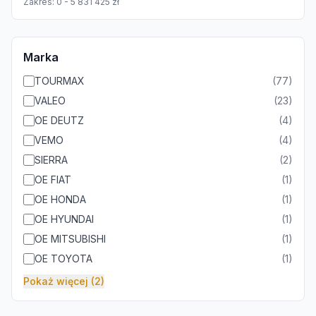
Zakres:
0
-
5 831 425
zł
Marka
TOURMAX
(
77
)
VALEO
(
23
)
OE DEUTZ
(
4
)
VEMO
(
4
)
SIERRA
(
2
)
OE FIAT
(
1
)
OE HONDA
(
1
)
OE HYUNDAI
(
1
)
OE MITSUBISHI
(
1
)
OE TOYOTA
(
1
)
Pokaż więcej (2)