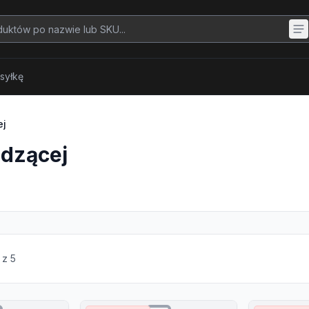
syłkę
ej
odzącej
z
5