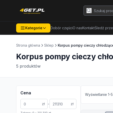
Kategorie
Dobór części
O nas
Kontakt
Śledź prze
Strona główna
Sklep
Korpus pompy cieczy chłodząc
Korpus pompy cieczy chł
5
produktów
Cena
Wyświetlanie
1
-
5
-
zł
zł
Zakres:
0
-
211 310
zł