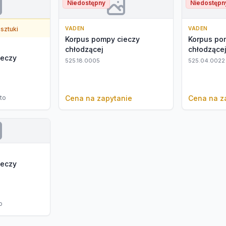
Niedostępny
Niedostępn
 sztuki
VADEN
VADEN
Korpus pompy cieczy
Korpus po
chłodzącej
chłodzące
ieczy
525.18.0005
525.04.0022
tto
Cena na zapytanie
Cena na z
ieczy
o