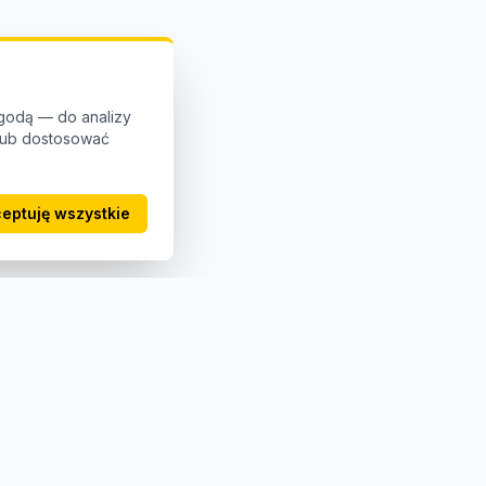
godą — do analizy
 lub dostosować
eptuję wszystkie