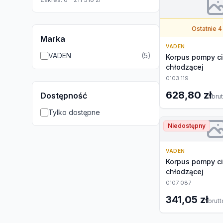
Ostatnie 4
Marka
VADEN
VADEN
(
5
)
Korpus pompy c
chłodzącej
0103 119
628,80 zł
Dostępność
bru
Tylko dostępne
Niedostępny
VADEN
Korpus pompy c
chłodzącej
0107 087
341,05 zł
brutt