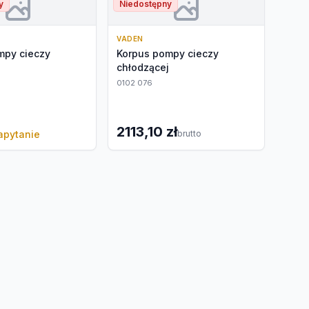
y
Niedostępny
VADEN
mpy cieczy
Korpus pompy cieczy
j
chłodzącej
0102 076
2113,10 zł
apytanie
brutto