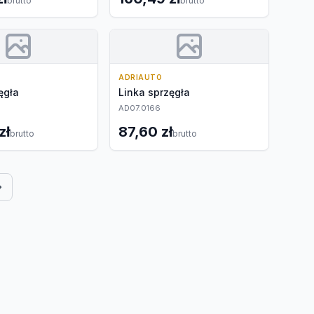
brutto
brutto
ADRIAUTO
ęgła
Linka sprzęgła
AD07.0166
zł
87,60 zł
brutto
brutto