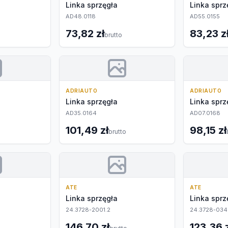
Linka sprzęgła
Linka sprz
AD48.0118
AD55.0155
73,82 zł
83,23 z
brutto
ADRIAUTO
ADRIAUTO
Linka sprzęgła
Linka sprz
AD35.0164
AD07.0168
101,49 zł
98,15 zł
brutto
ATE
ATE
Linka sprzęgła
Linka sprz
24.3728-2001.2
24.3728-034
146,70 zł
123,36 