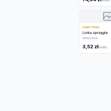
brutto
HANS PRIES
Linka sprzęgła
HP102 644
3,52 zł
brutto