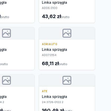
ęgła
Linka sprzęgła
AD06.0100
ł
43,62 zł
brutto
brutto
ADRIAUTO
ęgła
Linka sprzęgła
AD07.0154
68,11 zł
brutto
brutto
ATE
ęgła
Linka sprzęgła
4.2
24.3728-0122.2
zł
160,49 zł