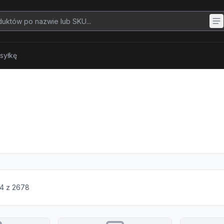
syłkę
4
z
2678