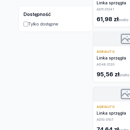
Linka sprzęgła
AD11.0134.1
Dostępność
61,98 zł
brutto
Tylko dostępne
ADRIAUTO
Linka sprzęgła
AD48.0120
95,56 zł
brutto
ADRIAUTO
Linka sprzęgła
AD10.0107
74,64 zł