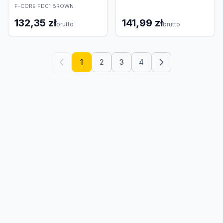
F-CORE FD01 BROWN
132,35 zł
141,99 zł
brutto
brutto
1
2
3
4