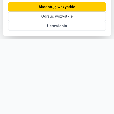
Akceptuję wszystkie
Odrzuć wszystkie
Ustawienia
Sklep z częściami samochodowymi do aut osobowych i
dostawczych. Ponad 100 000 części, szybka dostawa,