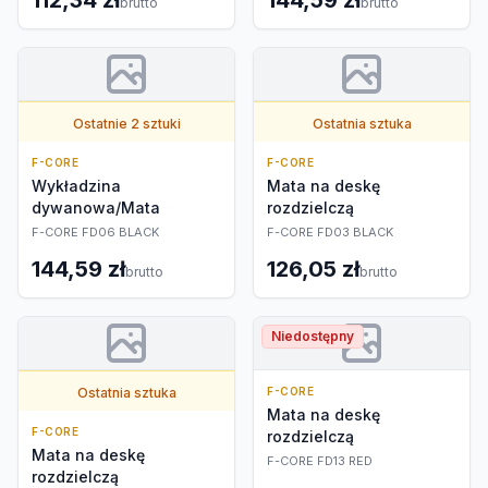
112,34 zł
144,59 zł
brutto
brutto
Ostatnie 2 sztuki
Ostatnia sztuka
F-CORE
F-CORE
Wykładzina
Mata na deskę
dywanowa/Mata
rozdzielczą
F-CORE FD06 BLACK
F-CORE FD03 BLACK
144,59 zł
126,05 zł
brutto
brutto
Niedostępny
Ostatnia sztuka
F-CORE
Mata na deskę
F-CORE
rozdzielczą
Mata na deskę
F-CORE FD13 RED
rozdzielczą