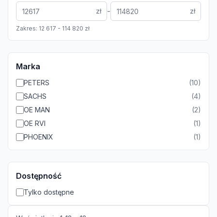
-
zł
zł
Zakres:
12 617
-
114 820
zł
Marka
PETERS
(
10
)
SACHS
(
4
)
OE MAN
(
2
)
OE RVI
(
1
)
PHOENIX
(
1
)
Dostępność
Tylko dostępne