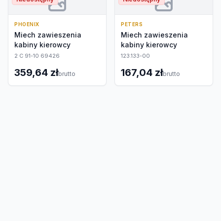
PHOENIX
PETERS
Miech zawieszenia
Miech zawieszenia
kabiny kierowcy
kabiny kierowcy
2 C 91-10 69426
123.133-00
359,64 zł
167,04 zł
brutto
brutto