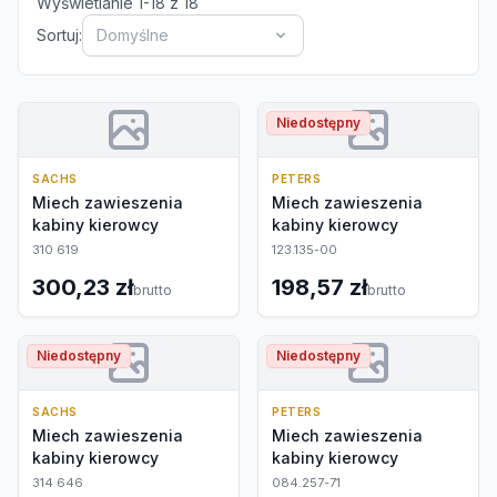
Wyświetlanie
1
-
18
z
18
Sortuj:
Domyślne
Niedostępny
SACHS
PETERS
Miech zawieszenia
Miech zawieszenia
kabiny kierowcy
kabiny kierowcy
310 619
123.135-00
300,23 zł
198,57 zł
brutto
brutto
Niedostępny
Niedostępny
SACHS
PETERS
Miech zawieszenia
Miech zawieszenia
kabiny kierowcy
kabiny kierowcy
314 646
084.257-71