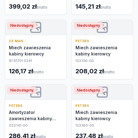
399,02 zł
145,21 zł
brutto
brutto
Niedostępny
Niedostępny
OE MAN
PETERS
Miech zawieszenia
Miech zawieszenia
kabiny kierowcy
kabiny kierowcy
81.61701.0241
123.136-00
126,17 zł
208,02 zł
brutto
brutto
Niedostępny
Niedostępny
PETERS
PETERS
Amortyzator
Miech zawieszenia
zawieszenia kabiny
kabiny kierowcy
kierowcy
023.141-00
123.160-00
286,41 zł
237,48 zł
brutto
brutto