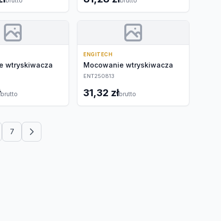
brutto
brutto
ENGITECH
 wtryskiwacza
Mocowanie wtryskiwacza
ENT250813
ł
31,32 zł
brutto
brutto
7