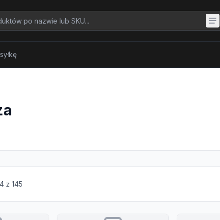
syłkę
za
4
z
145