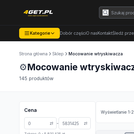
Kategorie
Dobór części
O nas
Kontakt
Śledź prze
Strona główna
Sklep
Mocowanie wtryskiwacza
⚙️
Mocowanie wtryskiwac
145
produktów
Cena
Wyświetlanie
1
-
2
-
zł
zł
Zakres:
0
-
5 831 425
zł