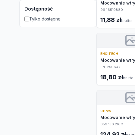
Mocowanie wtr
Dostępność
9646510880
Tylko dostępne
11,88 zł
brutto
ENGITECH
Mocowanie wtr
ENT250847
18,80 zł
brutto
OE VW
Mocowanie wtr
059 130 216C
124,93 zł