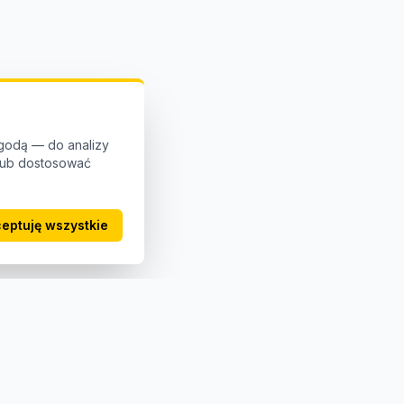
godą — do analizy
 lub dostosować
eptuję wszystkie