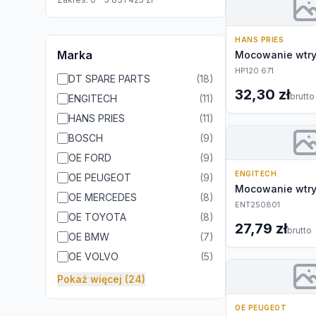
HANS PRIES
Marka
Mocowanie wtr
HP120 671
DT SPARE PARTS
(
18
)
32,30 zł
brutto
ENGITECH
(
11
)
HANS PRIES
(
11
)
BOSCH
(
9
)
OE FORD
(
9
)
ENGITECH
OE PEUGEOT
(
9
)
Mocowanie wtr
OE MERCEDES
(
8
)
ENT250801
OE TOYOTA
(
8
)
27,79 zł
brutto
OE BMW
(
7
)
OE VOLVO
(
5
)
Pokaż więcej (24)
OE PEUGEOT