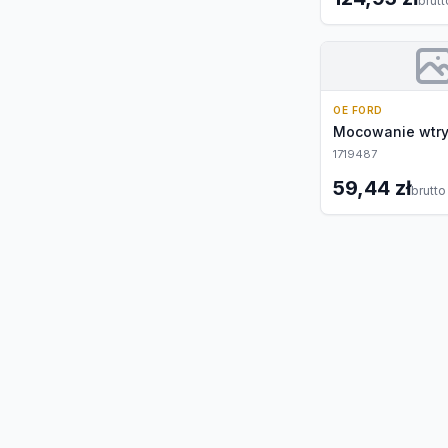
brutt
OE FORD
Mocowanie wtr
1719487
59,44 zł
brutto