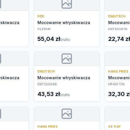
FEBI
ENGITECH
yskiwacza
Mocowanie wtryskiwacza
Mocowanie
FE29141
ENT250876
55,04 zł
22,74 zł
brutto
ENGITECH
HANS PRIES
yskiwacza
Mocowanie wtryskiwacza
Mocowanie
ENT250596
HP410 176
43,53 zł
32,30 z
brutto
HANS PRIES
OE FIAT