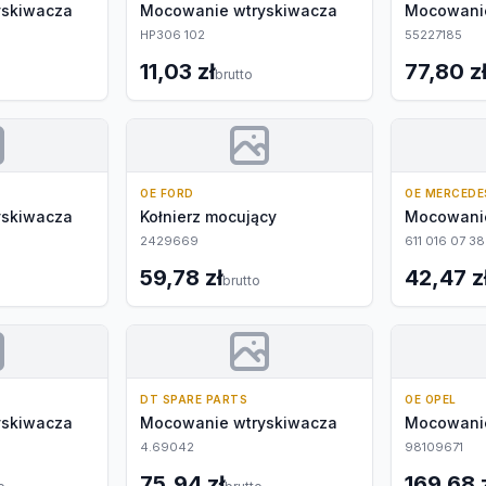
yskiwacza
Mocowanie wtryskiwacza
Mocowanie
HP306 102
55227185
11,03 zł
77,80 z
brutto
OE FORD
OE MERCEDE
yskiwacza
Kołnierz mocujący
Mocowanie
2429669
611 016 07 38
59,78 zł
42,47 z
brutto
DT SPARE PARTS
OE OPEL
yskiwacza
Mocowanie wtryskiwacza
Mocowanie
4.69042
98109671
75,94 zł
169,68 