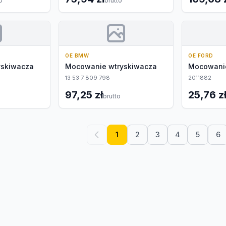
o
brutto
OE BMW
OE FORD
yskiwacza
Mocowanie wtryskiwacza
Mocowanie
13 53 7 809 798
2011882
97,25 zł
25,76 z
brutto
1
2
3
4
5
6