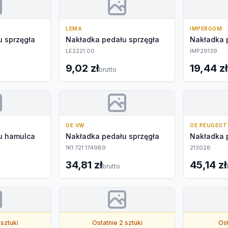
LEMA
IMPERGOM
 sprzęgła
Nakładka pedału sprzęgła
Nakładka 
LE2221.00
IMP29139
9,02 zł
19,44 zł
brutto
OE VW
OE PEUGEOT
u hamulca
Nakładka pedału sprzęgła
Nakładka 
1K1 721 1749B9
213028
34,81 zł
45,14 zł
brutto
 sztuki
Ostatnie 2 sztuki
Ost