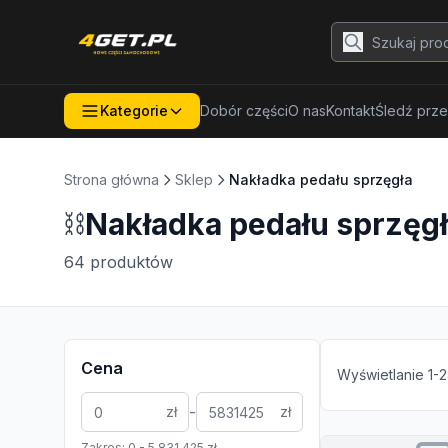
Kategorie
Dobór części
O nas
Kontakt
Śledź prze
Strona główna
Sklep
Nakładka pedału sprzęgła
⛓️
Nakładka pedału sprzęg
64
produktów
Cena
Wyświetlanie
1
-
2
-
zł
zł
Zakres:
0
-
5 831 425
zł