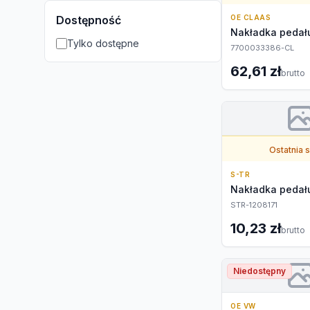
Dostępność
OE CLAAS
Nakładka pedału
Tylko dostępne
7700033386-CL
62,61 zł
brutto
Ostatnia 
S-TR
Nakładka pedału
STR-1208171
10,23 zł
brutto
Niedostępny
OE VW