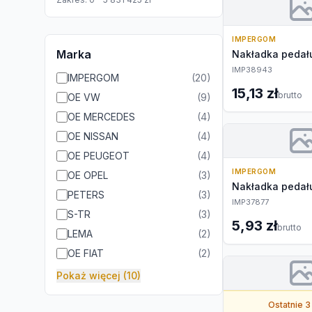
IMPERGOM
Marka
Nakładka pedału
IMP38943
IMPERGOM
(
20
)
15,13 zł
brutto
OE VW
(
9
)
OE MERCEDES
(
4
)
OE NISSAN
(
4
)
OE PEUGEOT
(
4
)
IMPERGOM
OE OPEL
(
3
)
Nakładka pedał
PETERS
(
3
)
IMP37877
S-TR
(
3
)
5,93 zł
brutto
LEMA
(
2
)
OE FIAT
(
2
)
Pokaż więcej (10)
Ostatnie 3