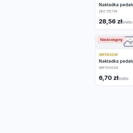
Nakładka pedału
2E0 721 174
28,56 zł
brutto
Niedostępny
IMPERGOM
Nakładka pedału
IMP700029
6,70 zł
brutto