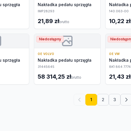
 sprzęgła
Nakładka pedału sprzęgła
Nakładka 
IMP28293
140.063-00
21,89 zł
10,22 zł
brutto
Niedostępny
Niedostępn
OE VOLVO
OE VW
 sprzęgła
Nakładka pedału sprzęgła
Nakładka 
31445645
8K1 864 777
58 314,25 zł
21,43 zł
brutto
1
2
3