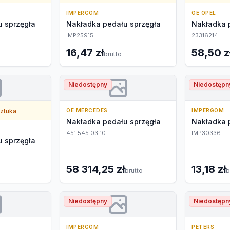
IMPERGOM
OE OPEL
 sprzęgła
Nakładka pedału sprzęgła
Nakładka 
IMP25915
23316214
16,47 zł
58,50 z
brutto
Niedostępny
Niedostępn
sztuka
OE MERCEDES
IMPERGOM
Nakładka pedału sprzęgła
Nakładka 
451 545 03 10
IMP30336
 sprzęgła
58 314,25 zł
13,18 zł
brutto
b
Niedostępny
Niedostępn
IMPERGOM
PETERS