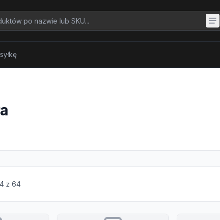
syłkę
ła
4
z
64