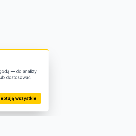
godą — do analizy
 lub dostosować
eptuję wszystkie