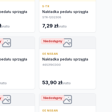
S-TR
pedału sprzęgła
Nakładka pedału sprzęgła
STR-1202308
ł
7,29 zł
brutto
brutto
y
Niedostępny
OE NISSAN
pedału sprzęgła
Nakładka pedału sprzęgła
465319C000
53,90 zł
rutto
brutto
y
Niedostępny
OE NISSAN