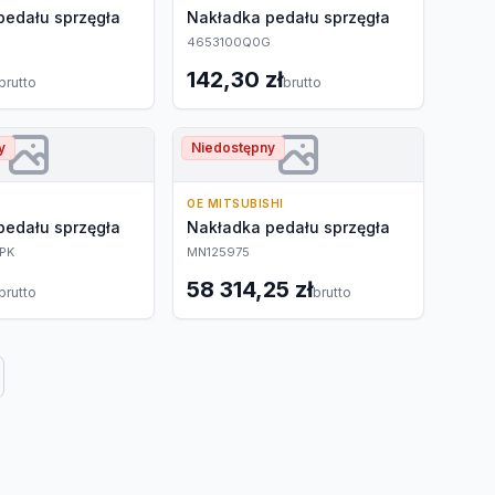
pedału sprzęgła
Nakładka pedału sprzęgła
4653100Q0G
142,30 zł
brutto
brutto
y
Niedostępny
OE MITSUBISHI
pedału sprzęgła
Nakładka pedału sprzęgła
4PK
MN125975
58 314,25 zł
brutto
brutto