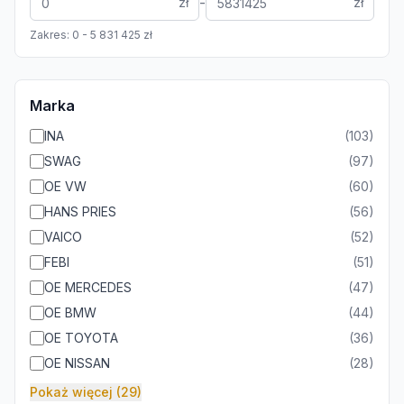
-
zł
zł
Zakres:
0
-
5 831 425
zł
Marka
INA
(
103
)
SWAG
(
97
)
OE VW
(
60
)
HANS PRIES
(
56
)
VAICO
(
52
)
FEBI
(
51
)
OE MERCEDES
(
47
)
OE BMW
(
44
)
OE TOYOTA
(
36
)
OE NISSAN
(
28
)
Pokaż więcej (29)