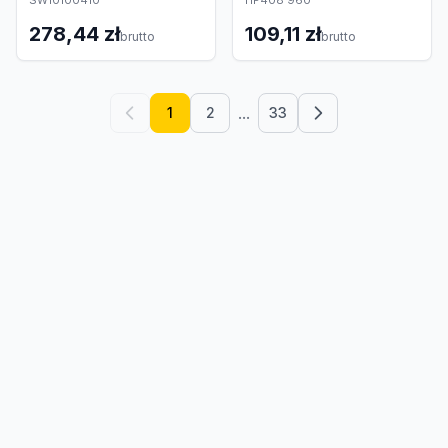
SW10100410
HP408 960
278,44 zł
109,11 zł
brutto
brutto
...
1
2
33