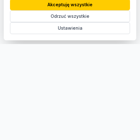
Akceptuję wszystkie
Odrzuć wszystkie
Ustawienia
Sklep z częściami samochodowymi do aut osobowych i
dostawczych. Ponad 100 000 części, szybka dostawa,
konkurencyjne ceny.