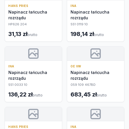
HANS PRIES
INA
Napinacz łańcucha
Napinacz łańcucha
rozrządu
rozrządu
HP626 204
551 0119 10
31,13 zł
198,14 zł
brutto
brutto
INA
OE VW
Napinacz łańcucha
Napinacz łańcucha
rozrządu
rozrządu
551 0033 10
059 109 467BD
136,22 zł
683,45 zł
brutto
brutto
HANS PRIES
INA