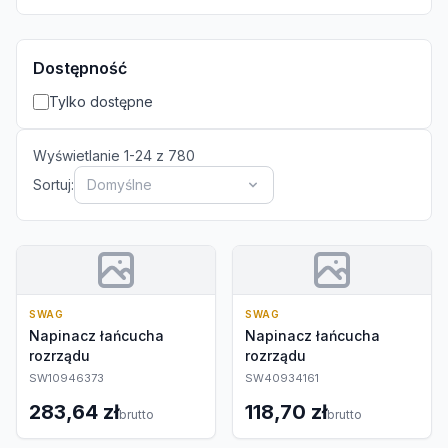
Dostępność
Tylko dostępne
Wyświetlanie
1
-
24
z
780
Sortuj:
Domyślne
SWAG
SWAG
Napinacz łańcucha
Napinacz łańcucha
rozrządu
rozrządu
SW10946373
SW40934161
283,64 zł
118,70 zł
brutto
brutto