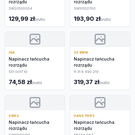
rozrządu
rozrządu
SW20100004
SW10102700
129,99 zł
193,90 zł
brutto
brutto
INA
OE BMW
Napinacz łańcucha
Napinacz łańcucha
rozrządu
rozrządu
551 0017 10
11 31 8 490 219
74,58 zł
319,37 zł
brutto
brutto
SWAG
HANS PRIES
Napinacz łańcucha
Napinacz łańcucha
rozrządu
rozrządu