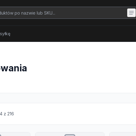
syłkę
łowania
4
z
216