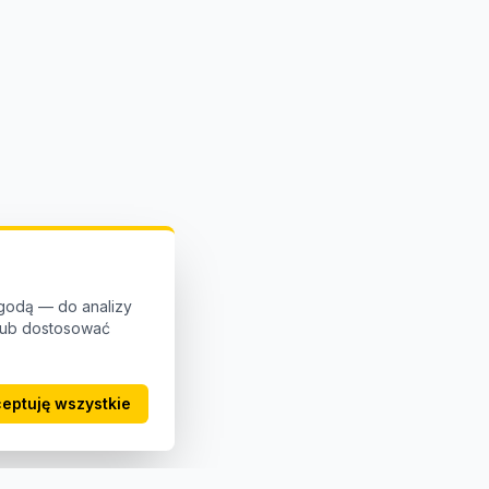
godą — do analizy
 lub dostosować
eptuję wszystkie