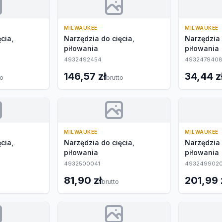
MILWAUKEE
MILWAUKEE
cia,
Narzędzia do cięcia,
Narzędzia 
piłowania
piłowania
4932492454
493247940
146,57 zł
34,44 z
to
brutto
MILWAUKEE
MILWAUKEE
cia,
Narzędzia do cięcia,
Narzędzia 
piłowania
piłowania
4932500041
493249902
81,90 zł
201,99 
brutto