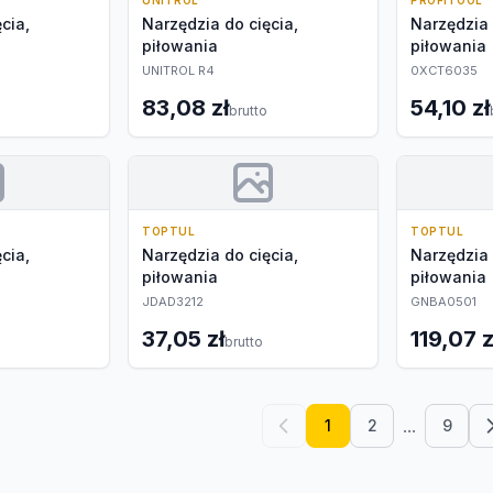
UNITROL
PROFITOOL
cia,
Narzędzia do cięcia,
Narzędzia 
piłowania
piłowania
UNITROL R4
0XCT6035
83,08 zł
54,10 zł
brutto
TOPTUL
TOPTUL
cia,
Narzędzia do cięcia,
Narzędzia 
piłowania
piłowania
JDAD3212
GNBA0501
37,05 zł
119,07 z
brutto
...
1
2
9