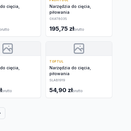
PROFITOOL
do cięcia,
Narzędzia do cięcia,
piłowania
0XAT8035
195,75 zł
brutto
brutto
TOPTUL
do cięcia,
Narzędzia do cięcia,
piłowania
SLAB1919
ł
54,90 zł
brutto
brutto