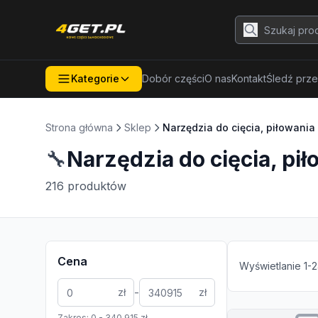
Kategorie
Dobór części
O nas
Kontakt
Śledź prze
Strona główna
Sklep
Narzędzia do cięcia, piłowania
🔧
Narzędzia do cięcia, pi
216
produktów
Cena
Wyświetlanie
1
-
2
-
zł
zł
Zakres:
0
-
340 915
zł