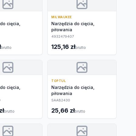
MILWAUKEE
do cięcia,
Narzędzia do cięcia,
piłowania
8
4932479407
ł
125,16 zł
brutto
brutto
TOPTUL
do cięcia,
Narzędzia do cięcia,
piłowania
0
SAAB2430
zł
25,66 zł
brutto
brutto