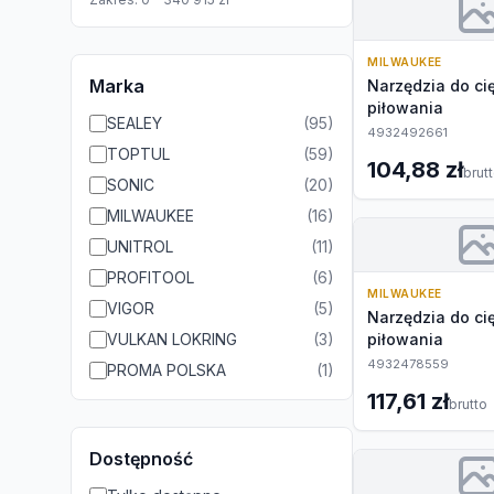
MILWAUKEE
Marka
Narzędzia do cię
piłowania
SEALEY
(
95
)
4932492661
TOPTUL
(
59
)
104,88 zł
brut
SONIC
(
20
)
MILWAUKEE
(
16
)
UNITROL
(
11
)
PROFITOOL
(
6
)
MILWAUKEE
VIGOR
(
5
)
Narzędzia do cię
VULKAN LOKRING
(
3
)
piłowania
4932478559
PROMA POLSKA
(
1
)
117,61 zł
brutto
Dostępność