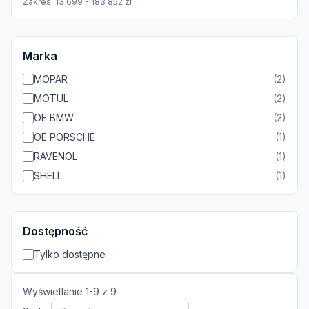
Zakres:
13 699
-
183 852
zł
Marka
MOPAR
(
2
)
MOTUL
(
2
)
OE BMW
(
2
)
OE PORSCHE
(
1
)
RAVENOL
(
1
)
SHELL
(
1
)
Dostępność
Tylko dostępne
Wyświetlanie
1
-
9
z
9