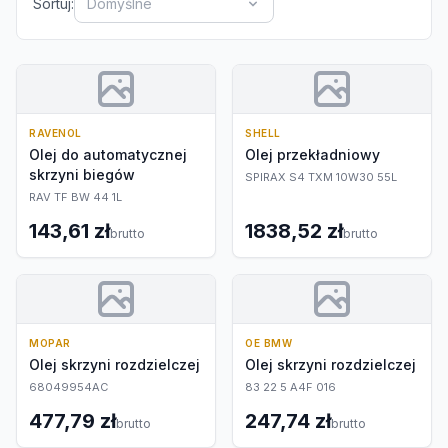
Sortuj:
Domyślne
RAVENOL
SHELL
Olej do automatycznej
Olej przekładniowy
skrzyni biegów
SPIRAX S4 TXM 10W30 55L
RAV TF BW 44 1L
143,61 zł
1838,52 zł
brutto
brutto
MOPAR
OE BMW
Olej skrzyni rozdzielczej
Olej skrzyni rozdzielczej
68049954AC
83 22 5 A4F 016
477,79 zł
247,74 zł
brutto
brutto