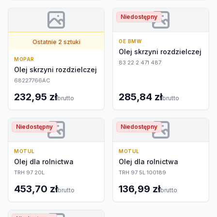
Niedostępny
Ostatnie 2 sztuki
OE BMW
Olej skrzyni rozdzielczej
MOPAR
83 22 2 471 487
Olej skrzyni rozdzielczej
68227766AC
232,95 zł
285,84 zł
brutto
brutto
Niedostępny
Niedostępny
MOTUL
MOTUL
Olej dla rolnictwa
Olej dla rolnictwa
TRH 97 20L
TRH 97 5L 100189
453,70 zł
136,99 zł
brutto
brutto