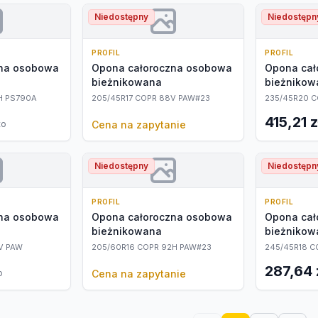
Niedostępny
Niedostępn
PROFIL
PROFIL
zna osobowa
Opona całoroczna osobowa
Opona cał
bieżnikowana
bieżnikow
H PS790A
205/45R17 COPR 88V PAW#23
235/45R20 C
415,21 z
to
Cena na zapytanie
Niedostępny
Niedostępn
PROFIL
PROFIL
zna osobowa
Opona całoroczna osobowa
Opona cał
bieżnikowana
bieżnikow
V PAW
205/60R16 COPR 92H PAW#23
245/45R18 C
287,64 
o
Cena na zapytanie