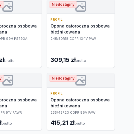
y
Niedostępny
PROFIL
oroczna osobowa
Opona całoroczna osobowa
ana
bieżnikowana
OPR 99H PS790A
245/50R18 COPR 104V PAW
zł
309,15 zł
brutto
brutto
y
Niedostępny
PROFIL
oroczna osobowa
Opona całoroczna osobowa
ana
bieżnikowana
OPR 91V PAWR
235/45R20 COPR 96V PAW
ł
415,21 zł
brutto
brutto