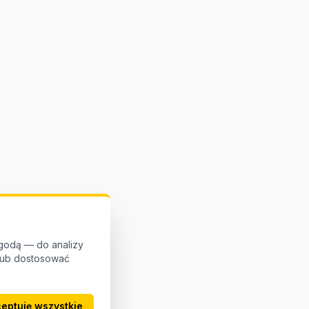
godą — do analizy
 lub dostosować
eptuję wszystkie