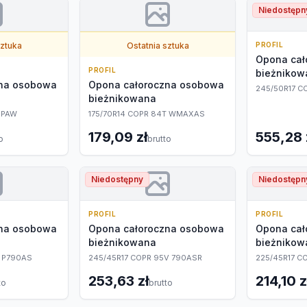
Niedostępn
sztuka
Ostatnia sztuka
PROFIL
Opona cał
PROFIL
bieżnikow
zna osobowa
Opona całoroczna osobowa
245/50R17 C
bieżnikowana
 PAW
175/70R14 COPR 84T WMAXAS
179,09 zł
555,28 
o
brutto
Niedostępny
Niedostępn
PROFIL
PROFIL
zna osobowa
Opona całoroczna osobowa
Opona cał
bieżnikowana
bieżnikow
V P790AS
245/45R17 COPR 95V 790ASR
225/45R17 C
253,63 zł
214,10 z
to
brutto