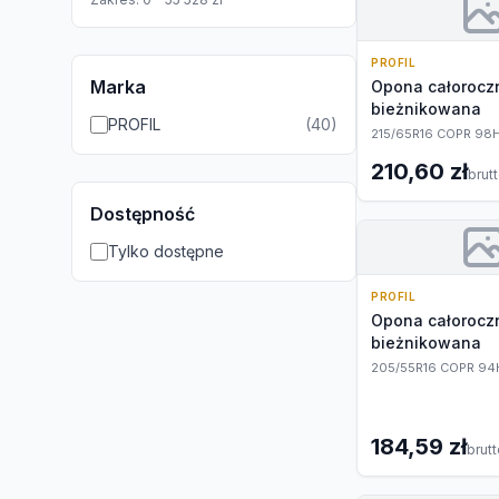
PROFIL
Marka
Opona całoroc
bieżnikowana
PROFIL
(
40
)
215/65R16 COPR 98
210,60 zł
brut
Dostępność
Tylko dostępne
PROFIL
Opona całoroc
bieżnikowana
205/55R16 COPR 94
184,59 zł
brut