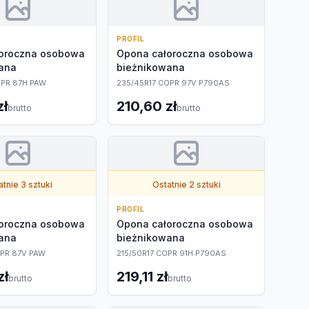
PROFIL
oroczna osobowa
Opona całoroczna osobowa
ana
bieżnikowana
OPR 87H PAW
235/45R17 COPR 97V P790AS
zł
210,60 zł
brutto
brutto
tnie 3 sztuki
Ostatnie 2 sztuki
PROFIL
oroczna osobowa
Opona całoroczna osobowa
ana
bieżnikowana
OPR 87V PAW
215/50R17 COPR 91H P790AS
zł
219,11 zł
brutto
brutto