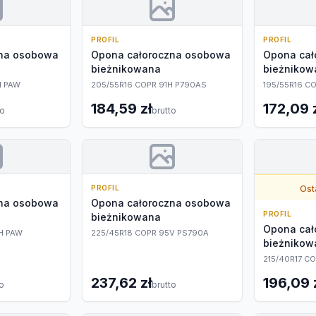
PROFIL
PROFIL
zna osobowa
Opona całoroczna osobowa
Opona cał
bieżnikowana
bieżnikow
H PAW
205/55R16 COPR 91H P790AS
195/55R16 C
184,59 zł
172,09 
to
brutto
PROFIL
Osta
zna osobowa
Opona całoroczna osobowa
PROFIL
bieżnikowana
Opona cał
H PAW
225/45R18 COPR 95V PS790A
bieżnikow
215/40R17 C
237,62 zł
196,09 
to
brutto