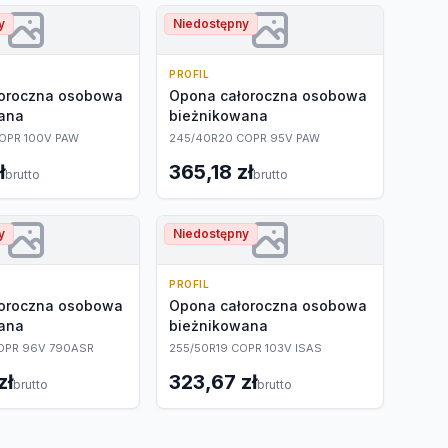
y
Niedostępny
PROFIL
oroczna osobowa
Opona całoroczna osobowa
ana
bieżnikowana
OPR 100V PAW
245/40R20 COPR 95V PAW
ł
365,18 zł
brutto
brutto
y
Niedostępny
PROFIL
oroczna osobowa
Opona całoroczna osobowa
ana
bieżnikowana
OPR 96V 790ASR
255/50R19 COPR 103V ISAS
zł
323,67 zł
brutto
brutto