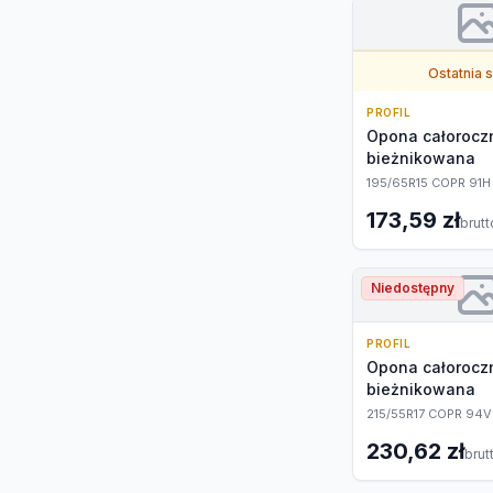
Ostatnia 
PROFIL
Opona całoroc
bieżnikowana
195/65R15 COPR 91H
173,59 zł
brutt
Niedostępny
PROFIL
Opona całoroc
bieżnikowana
215/55R17 COPR 94
230,62 zł
brut