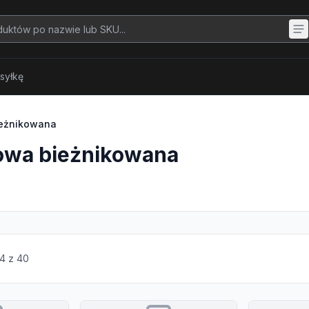
syłkę
ieżnikowana
owa bieżnikowana
4
z
40