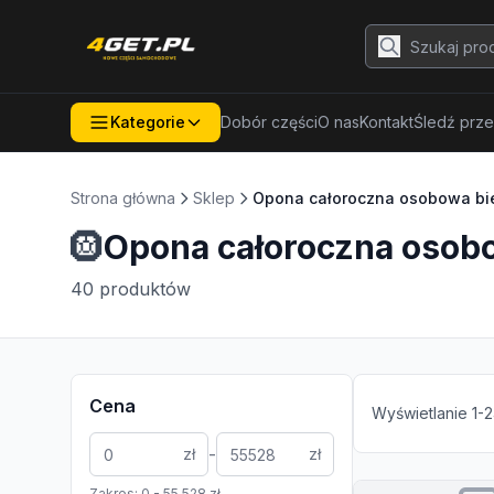
Kategorie
Dobór części
O nas
Kontakt
Śledź prze
Strona główna
Sklep
Opona całoroczna osobowa b
🛞
Opona całoroczna osob
40
produktów
Cena
Wyświetlanie
1
-
2
-
zł
zł
Zakres:
0
-
55 528
zł