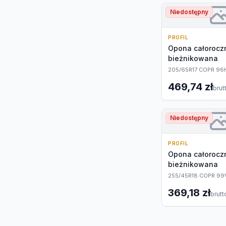
Niedostępny
PROFIL
Opona całoroc
bieżnikowana
205/65R17 COPR 96
469,74 zł
brut
Niedostępny
PROFIL
Opona całoroc
bieżnikowana
255/45R18 COPR 99
369,18 zł
brutt