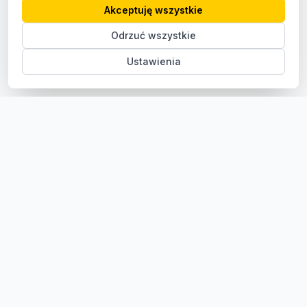
Akceptuję wszystkie
Odrzuć wszystkie
Ustawienia
Sklep z częściami samochodowymi do aut osobowych i
dostawczych. Ponad 100 000 części, szybka dostawa,
konkurencyjne ceny.