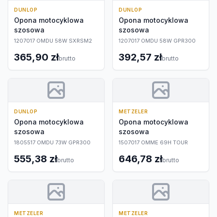
DUNLOP
DUNLOP
Opona motocyklowa
Opona motocyklowa
szosowa
szosowa
1207017 OMDU 58W SXRSM2
1207017 OMDU 58W GPR300
365,90 zł
392,57 zł
brutto
brutto
DUNLOP
METZELER
Opona motocyklowa
Opona motocyklowa
szosowa
szosowa
1805517 OMDU 73W GPR300
1507017 OMME 69H TOUR
555,38 zł
646,78 zł
brutto
brutto
METZELER
METZELER