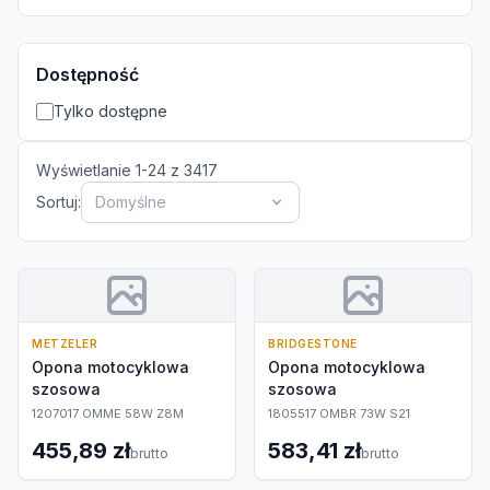
Dostępność
Tylko dostępne
Wyświetlanie
1
-
24
z
3417
Sortuj:
Domyślne
METZELER
BRIDGESTONE
Opona motocyklowa
Opona motocyklowa
szosowa
szosowa
1207017 OMME 58W Z8M
1805517 OMBR 73W S21
455,89 zł
583,41 zł
brutto
brutto