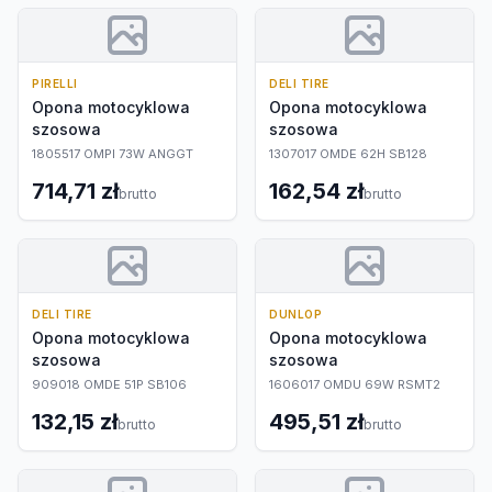
PIRELLI
DELI TIRE
Opona motocyklowa
Opona motocyklowa
szosowa
szosowa
1805517 OMPI 73W ANGGT
1307017 OMDE 62H SB128
714,71 zł
162,54 zł
brutto
brutto
DELI TIRE
DUNLOP
Opona motocyklowa
Opona motocyklowa
szosowa
szosowa
909018 OMDE 51P SB106
1606017 OMDU 69W RSMT2
132,15 zł
495,51 zł
brutto
brutto