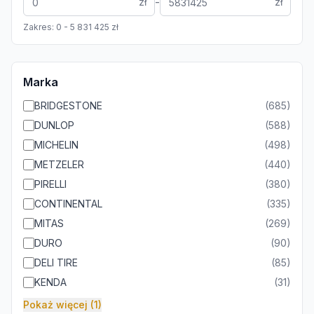
-
zł
zł
Zakres:
0
-
5 831 425
zł
Marka
BRIDGESTONE
(
685
)
DUNLOP
(
588
)
MICHELIN
(
498
)
METZELER
(
440
)
PIRELLI
(
380
)
CONTINENTAL
(
335
)
MITAS
(
269
)
DURO
(
90
)
DELI TIRE
(
85
)
KENDA
(
31
)
Pokaż więcej (1)