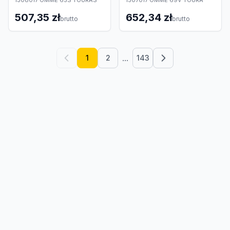
1308017 OMME 65S TOURAS
1507017 OMME 69V TOURA
507,35 zł
652,34 zł
brutto
brutto
...
1
2
143