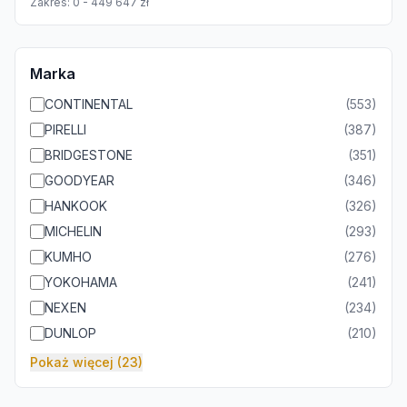
Zakres:
0
-
449 647
zł
Marka
CONTINENTAL
(
553
)
PIRELLI
(
387
)
BRIDGESTONE
(
351
)
GOODYEAR
(
346
)
HANKOOK
(
326
)
MICHELIN
(
293
)
KUMHO
(
276
)
YOKOHAMA
(
241
)
NEXEN
(
234
)
DUNLOP
(
210
)
Pokaż więcej (23)