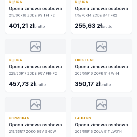
DĘBICA
DĘBICA
Opona zimowa osobowa
Opona zimowa osobowa
215/60R16 ZODE 99H FHP2
175/70R14 ZODE 84T FR2
401,21 zł
255,63 zł
brutto
brutto
DĘBICA
FIRESTONE
Opona zimowa osobowa
Opona zimowa osobowa
225/50R17 ZODE 98V FRHP2
205/55R16 ZOFR 91H WH4
457,73 zł
350,17 zł
brutto
brutto
KORMORAN
LAUFENN
Opona zimowa osobowa
Opona zimowa osobowa
215/55R17 ZOKO 98V SNOW
205/55R16 ZOLA 91T LW31H