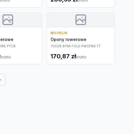
brutto
brutto
MICHELIN
werowe
Opony rowerowe
WIRE PTCR
70028 BTMI FOLD PWCPBK TT
ł
170,87 zł
brutto
brutto