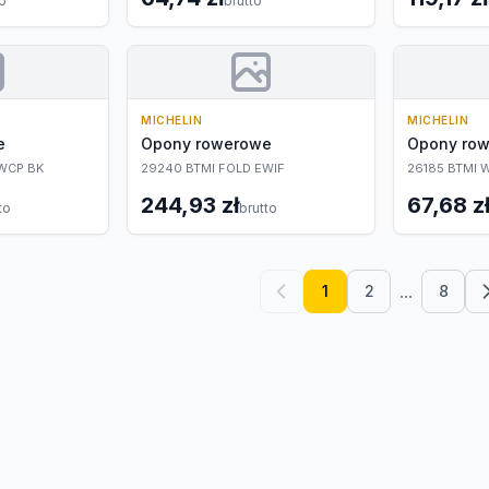
to
brutto
MICHELIN
MICHELIN
e
Opony rowerowe
Opony ro
WCP BK
29240 BTMI FOLD EWIF
26185 BTMI 
244,93 zł
67,68 z
to
brutto
...
1
2
8