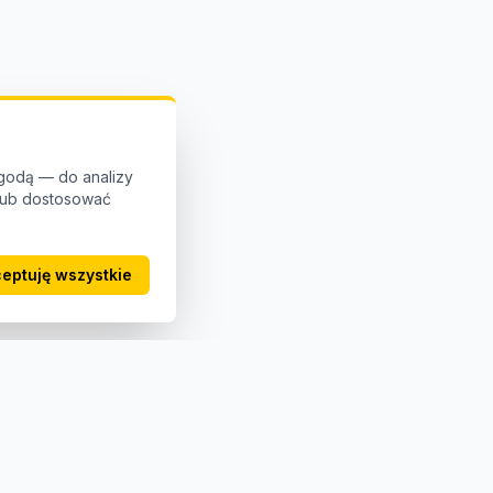
godą — do analizy
 lub dostosować
eptuję wszystkie