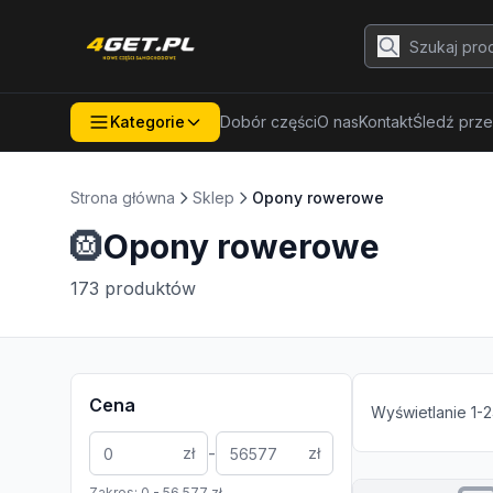
Kategorie
Dobór części
O nas
Kontakt
Śledź prze
Strona główna
Sklep
Opony rowerowe
🛞
Opony rowerowe
173
produktów
Cena
Wyświetlanie
1
-
2
-
zł
zł
Zakres:
0
-
56 577
zł