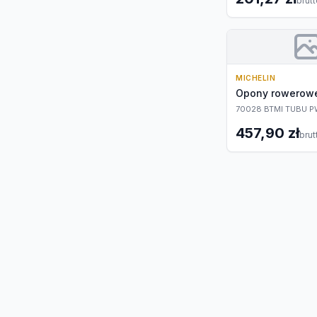
brut
MICHELIN
Opony rowerow
70028 BTMI TUBU P
457,90 zł
brut