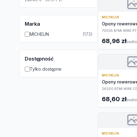
MICHELIN
Marka
Opony rowerow
70035 BTMI WIRE P
MICHELIN
(
173
)
68,96 zł
brutto
Dostępność
Tylko dostępne
MICHELIN
Opony rowerow
26200 BTMI WIRE C
68,60 zł
brutto
MICHELIN