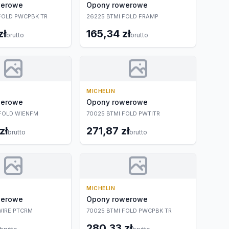
werowe
Opony rowerowe
FOLD PWCPBK TR
26225 BTMI FOLD FRAMP
zł
165,34 zł
brutto
brutto
MICHELIN
werowe
Opony rowerowe
FOLD WIENFM
70025 BTMI FOLD PWTITR
zł
271,87 zł
brutto
brutto
MICHELIN
werowe
Opony rowerowe
WIRE PTCRM
70025 BTMI FOLD PWCPBK TR
280,33 zł