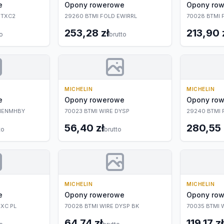
e
Opony rowerowe
Opony ro
ETXC2
29260 BTMI FOLD EWIRRL
70028 BTMI 
253,28 zł
213,90 
to
brutto
MICHELIN
MICHELIN
e
Opony rowerowe
Opony ro
WIENMHBY
70023 BTMI WIRE DYSP
29240 BTMI 
56,40 zł
280,55 
to
brutto
MICHELIN
MICHELIN
e
Opony rowerowe
Opony ro
IXC PL
70028 BTMI WIRE DYSP BK
70035 BTMI 
64,74 zł
119,17 zł