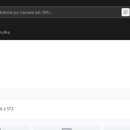
syłkę
4
z
173