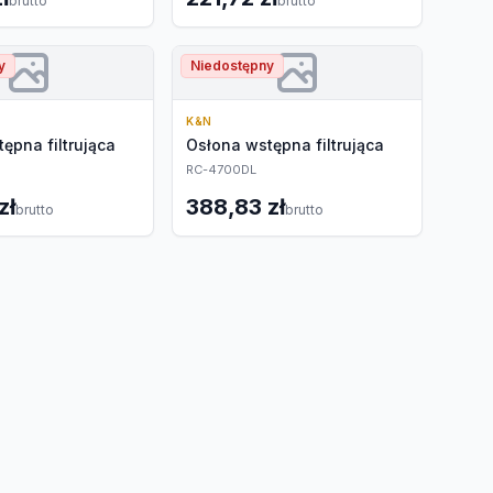
brutto
brutto
y
Niedostępny
K&N
ępna filtrująca
Osłona wstępna filtrująca
RC-4700DL
zł
388,83 zł
brutto
brutto