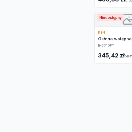
bru
Niedostępny
K&N
Osłona wstępna 
E-3740PY
345,42 zł
brut