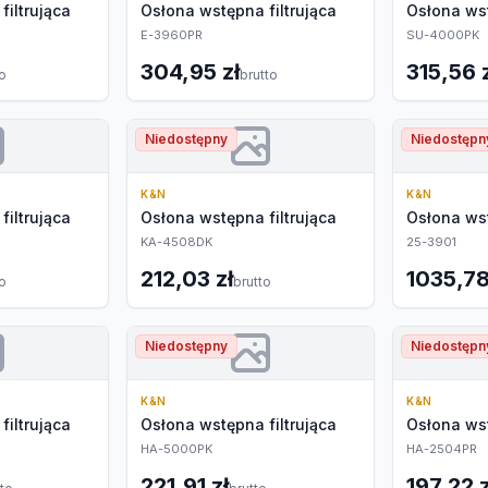
filtrująca
Osłona wstępna filtrująca
Osłona wst
E-3960PR
SU-4000PK
304,95 zł
315,56 
to
brutto
Niedostępny
Niedostępn
K&N
K&N
filtrująca
Osłona wstępna filtrująca
Osłona wst
KA-4508DK
25-3901
212,03 zł
1035,78
to
brutto
Niedostępny
Niedostępn
K&N
K&N
filtrująca
Osłona wstępna filtrująca
Osłona wst
HA-5000PK
HA-2504PR
221,91 zł
197,22 z