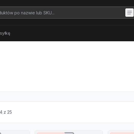
syłkę
4
z
25