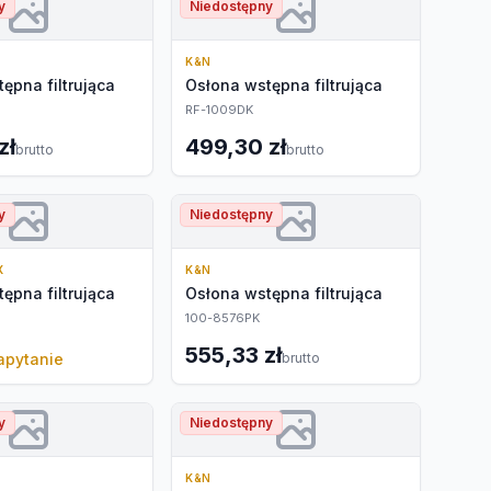
y
Niedostępny
K&N
ępna filtrująca
Osłona wstępna filtrująca
RF-1009DK
zł
499,30 zł
brutto
brutto
y
Niedostępny
X
K&N
ępna filtrująca
Osłona wstępna filtrująca
100-8576PK
555,33 zł
apytanie
brutto
y
Niedostępny
K&N