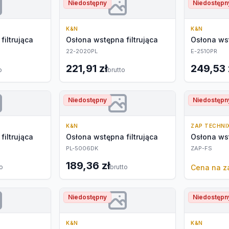
Niedostępny
Niedostępn
K&N
K&N
filtrująca
Osłona wstępna filtrująca
Osłona wst
22-2020PL
E-2510PR
221,91 zł
249,53 
o
brutto
Niedostępny
Niedostępn
K&N
ZAP TECHNI
filtrująca
Osłona wstępna filtrująca
Osłona wst
PL-5006DK
ZAP-FS
189,36 zł
to
brutto
Cena na z
Niedostępny
Niedostępn
K&N
K&N