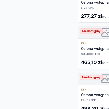
Osłona wstępna 
E-2510PK
277,27 zł
brut
Niedostępny
K&N
Osłona wstępna 
SU-4002-TDK
465,10 zł
brut
Niedostępny
K&N
Osłona wstępna 
RF-1045DR
499,30 zł