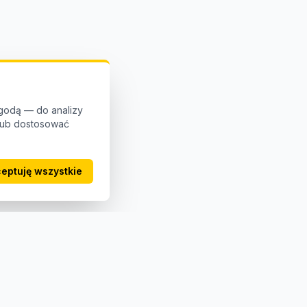
godą — do analizy
 lub dostosować
eptuję wszystkie