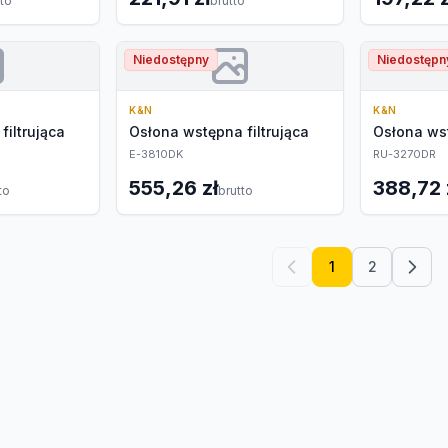
tto
brutto
Niedostępny
Niedostępn
K&N
K&N
filtrująca
Osłona wstępna filtrująca
Osłona wst
E-3810DK
RU-3270DR
555,26 zł
388,72 
to
brutto
1
2