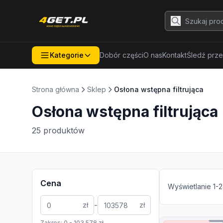
Kategorie
Dobór części
O nas
Kontakt
Śledź prze
Strona główna
Sklep
Osłona wstępna filtrująca
Osłona wstępna filtrująca
25
produktów
Cena
Wyświetlanie
1
-
2
-
zł
zł
Zakres:
0
-
103 578
zł