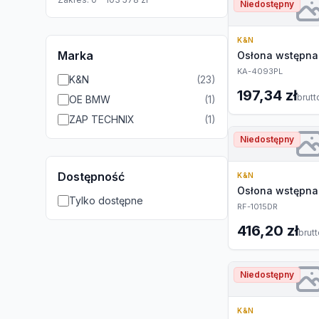
Niedostępny
K&N
Marka
Osłona wstępna 
KA-4093PL
K&N
(
23
)
197,34 zł
brutt
OE BMW
(
1
)
ZAP TECHNIX
(
1
)
Niedostępny
Dostępność
K&N
Osłona wstępna 
Tylko dostępne
RF-1015DR
416,20 zł
brut
Niedostępny
K&N