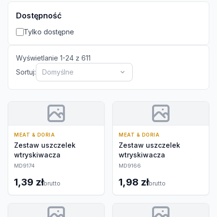
Dostępność
Tylko dostępne
Wyświetlanie
1
-
24
z
611
Sortuj:
Domyślne
MEAT & DORIA
MEAT & DORIA
Zestaw uszczelek
Zestaw uszczelek
wtryskiwacza
wtryskiwacza
MD9174
MD9166
1,39 zł
1,98 zł
brutto
brutto