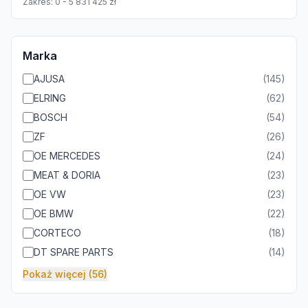
Zakres:
0
-
5 831 425
zł
Marka
AJUSA
(
145
)
ELRING
(
62
)
BOSCH
(
54
)
ZF
(
26
)
OE MERCEDES
(
24
)
MEAT & DORIA
(
23
)
OE VW
(
23
)
OE BMW
(
22
)
CORTECO
(
18
)
DT SPARE PARTS
(
14
)
Pokaż więcej (56)