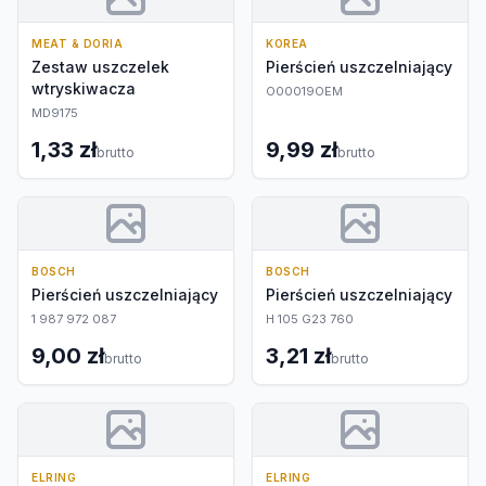
MEAT & DORIA
KOREA
Zestaw uszczelek
Pierścień uszczelniający
wtryskiwacza
O00019OEM
MD9175
1,33 zł
9,99 zł
brutto
brutto
BOSCH
BOSCH
Pierścień uszczelniający
Pierścień uszczelniający
1 987 972 087
H 105 G23 760
9,00 zł
3,21 zł
brutto
brutto
ELRING
ELRING