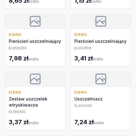
8,65 zł
1,15 zł
brutto
brutto
ELRING
ELRING
Pierścień uszczelniający
Pierścień uszczelniający
EL459280
EL002194
7,98 zł
3,41 zł
brutto
brutto
ELRING
ELRING
Zestaw uszczelek
Uszczelniacz
wtryskiwacza
EL000230
EL585100
3,37 zł
7,24 zł
brutto
brutto