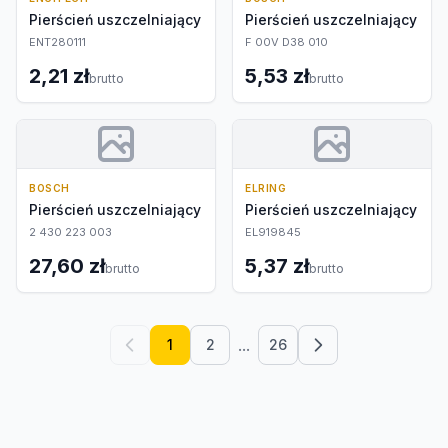
Pierścień uszczelniający
Pierścień uszczelniający
ENT280111
F 00V D38 010
2,21 zł
5,53 zł
brutto
brutto
BOSCH
ELRING
Pierścień uszczelniający
Pierścień uszczelniający
2 430 223 003
EL919845
27,60 zł
5,37 zł
brutto
brutto
...
1
2
26