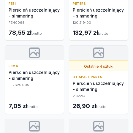
FEBI
PETERS
Pierścień uszczelniający
Pierścień uszczelniający
- simmering
- simmering
FE40068
120.219-00
78,55 zł
132,97 zł
brutto
brutto
LEMA
Ostatnie 4 sztuki
Pierścień uszczelniający
DT SPARE PARTS
- simmering
Pierścień uszczelniający
LE26294.05
- simmering
2.32214
7,05 zł
26,90 zł
brutto
brutto