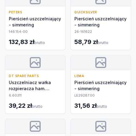
PETERS
QUICKSILVER
Pierścień uszczelniający
Pierścień uszczelniający
- simmering
- simmering
146.154-00
26-161622
132,83 zł
58,79 zł
brutto
brutto
DT SPARE PARTS
LEMA
Uszczelniacz wałka
Pierścień uszczelniający
rozpieracza ham.
- simmering
postojowego
6.60311
LE29287.00
39,22 zł
31,56 zł
brutto
brutto