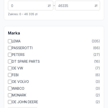
-
zł
zł
Zakres:
0
-
46 335
zł
Marka
LEMA
(
335
)
PASSEROTTI
(
66
)
PETERS
(
27
)
DT SPARE PARTS
(
16
)
OE VW
(
7
)
FEBI
(
6
)
OE VOLVO
(
3
)
WABCO
(
3
)
MONARK
(
2
)
OE JOHN DEERE
(
2
)