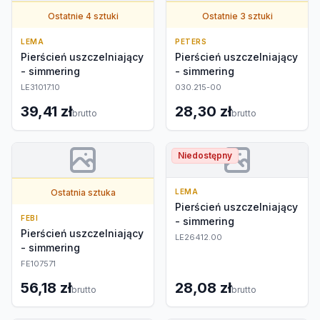
Ostatnie 4 sztuki
Ostatnie 3 sztuki
LEMA
PETERS
Pierścień uszczelniający
Pierścień uszczelniający
- simmering
- simmering
LE31017.10
030.215-00
39,41 zł
28,30 zł
brutto
brutto
Niedostępny
Ostatnia sztuka
LEMA
Pierścień uszczelniający
FEBI
- simmering
Pierścień uszczelniający
LE26412.00
- simmering
FE107571
56,18 zł
28,08 zł
brutto
brutto