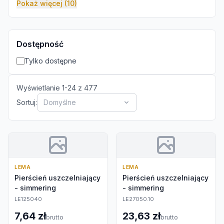
Pokaż więcej (10)
Dostępność
Tylko dostępne
Wyświetlanie
1
-
24
z
477
Sortuj:
Domyślne
LEMA
LEMA
Pierścień uszczelniający
Pierścień uszczelniający
- simmering
- simmering
LE125040
LE27050.10
7,64 zł
23,63 zł
brutto
brutto