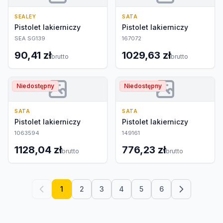
SEALEY
SATA
Pistolet lakierniczy
Pistolet lakierniczy
SEA SG139
167072
90,41 zł
1029,63 zł
brutto
brutto
Niedostępny
Niedostępny
SATA
SATA
Pistolet lakierniczy
Pistolet lakierniczy
1063594
149161
1128,04 zł
776,23 zł
brutto
brutto
1
2
3
4
5
6