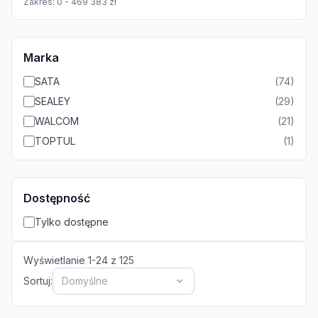
Zakres:
0
-
469 383
zł
Marka
SATA
(
74
)
SEALEY
(
29
)
WALCOM
(
21
)
TOPTUL
(
1
)
Dostępność
Tylko dostępne
Wyświetlanie
1
-
24
z
125
Sortuj:
Domyślne